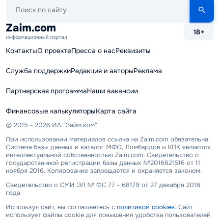
Поиск
по
сайту
Zaim.com
18+
информационный портал
Контакты
О проекте
Пресса о нас
Реквизиты
Служба поддержки
Редакция и авторы
Реклама
Партнерская программа
Наши вакансии
Финансовые калькуляторы
Карта сайта
© 2015 - 2026 ИА "Займ.ком"
При использовании материалов ссылка на Zaim.com обязательна.
Система базы данных и каталог МФО, Ломбардов и КПК являются
интеллектуальной собственностью Zaim.com. Свидетельство о
государственной регистрации базы данных №2016621516 от 11
ноября 2016. Копирование запрещается и охраняется законом.
Свидетельство о СМИ ЭЛ № ФС 77 - 68179 от 27 декабря 2016
года.
Используя сайт, вы соглашаетесь с
политикой cookies
. Сайт
использует файлы cookie для повышения удобства пользователей