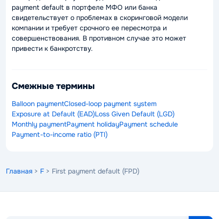
payment default в портфеле МФО или банка
свидетельствует о проблемах в скоринговой модели
компании и требует срочного ее пересмотра и
совершенствования. В противном случае это может
привести к банкротству.
Смежные термины
Balloon payment
Closed-loop payment system
Exposure at Default (EAD)
Loss Given Default (LGD)
Monthly payment
Payment holiday
Payment schedule
Payment-to-income ratio (PTI)
Главная
>
F
> First payment default (FPD)