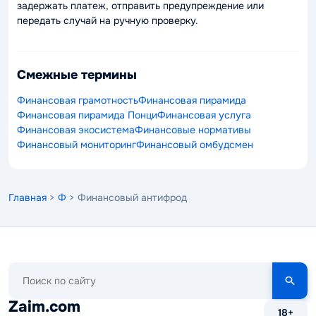
задержать платеж, отправить предупреждение или
передать случай на ручную проверку.
Смежные термины
Финансовая грамотность
Финансовая пирамида
Финансовая пирамида Понци
Финансовая услуга
Финансовая экосистема
Финансовые нормативы
Финансовый мониторинг
Финансовый омбудсмен
Главная
>
Ф
> Финансовый антифрод
Поиск
по
сайту
Zaim.com
18+