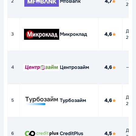
MfoBank
4,7
2
292
До
Микроклад
4,6
3
292
Центрозайм
4,6
4
—
До
Турбозайм
4,6
5
292
До
CreditPlus
4,5
6