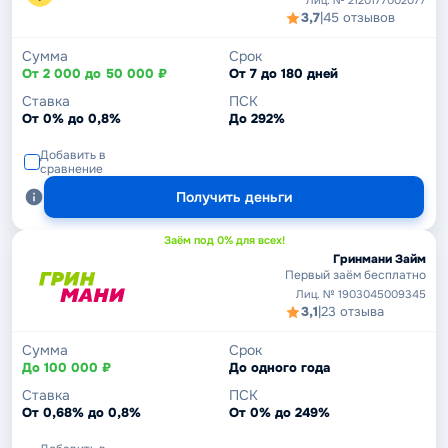
Лиц. № 2120177002077
3,7
|
45 отзывов
Сумма
Срок
От 2 000 до 50 000 ₽
От 7 до 180 дней
Ставка
ПСК
От 0% до 0,8%
До 292%
Добавить в
сравнение
Получить деньги
Заём под 0% для всех!
Гринмани Займ
Первый заём бесплатно
Лиц. № 1903045009345
3,1
|
23 отзыва
Сумма
Срок
До 100 000 ₽
До одного года
Ставка
ПСК
От 0,68% до 0,8%
От 0% до 249%