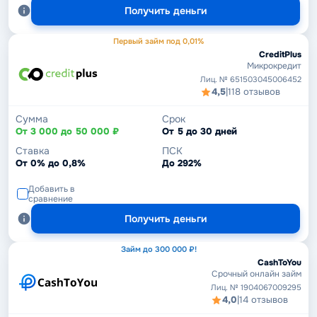
Получить деньги
Первый займ под 0,01%
CreditPlus
Микрокредит
Лиц. № 651503045006452
4,5
|
118 отзывов
Сумма
Срок
От 3 000 до 50 000 ₽
От 5 до 30 дней
Ставка
ПСК
От 0% до 0,8%
До 292%
Добавить в
сравнение
Получить деньги
Займ до 300 000 ₽!
CashToYou
Срочный онлайн займ
Лиц. № 1904067009295
4,0
|
14 отзывов