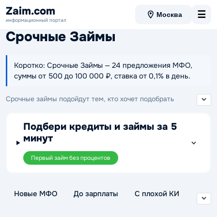
Zaim.com
☰
Москва
информационный портал
Срочные Займы
Коротко: Срочные Займы — 24 предложения МФО,
суммы от 500 до 100 000 ₽, ставка от 0,1% в день.
Срочные займы подойдут тем, кто хочет подобрать
предложение с быстрым рассмотрением заявки и заранее
выбрать удобные условия оформления. В этой подборке
Подбери кредиты и займы за 5
удобно посмотреть варианты МФО с разными суммами и
минут
сроками, чтобы найти займ с понятными параметрами и
подать заявку срочно.
Первый займ без процентов
Новые МФО
До зарплаты
С плохой КИ
Без отказа
Без проверки
Беспроцентные