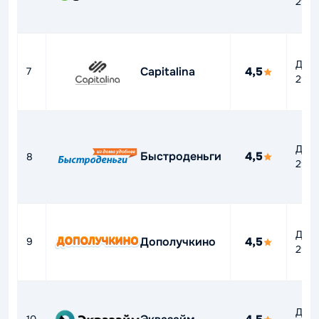
292
До
Capitalina
4,5
7
292
До
Быстроденьги
4,5
8
292
До
Дополучкино
4,5
9
292
До