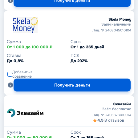
Получить деньги
Skela Money
Займ наличными
Лиц. № 2403045010104
Сумма
Срок
От 1 000 до 100 000 ₽
От 1 до 365 дней
Ставка
ПСК
До 0,8%
До 292%
Добавить в
сравнение
Получить деньги
Эквазайм
Заём бесплатно
Лиц. № 2403373010074
4,5
|
8 отзывов
Сумма
Срок
От 3 000 до 50 000 ₽
От 7 до 168 дней