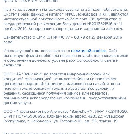
© 2015 - 2026 ИА "Займ.ком"
При использовании материалов ссылка на Zaim.com обязательна.
Система базы данных и каталог МФО, Ломбардов и КПК являются
интеллектуальной собственностью Zaim.com. Свидетельство о
государственной регистрации базы данных №2016621516 от 11
ноября 2016. Копирование запрещается и охраняется законом.
Свидетельство о СМИ ЭЛ № ФС 77 - 68179 от 27 декабря 2016
года.
Используя сайт, вы соглашаетесь с
политикой cookies
. Сайт
использует файлы cookie для повышения удобства пользователей
и обеспечения должного уровня работоспособности сайта и
сервисов.
ООО "ИА "Займ.ком" не является микрофинансовой или
кредитной организацией, не выдает займы и не привлекает
денежных средств. Информация, размещенная на сайте, носит
исключительно ознакомительный характер. Все условия и
решения, касающиеся получения займов или кредитов,
принимаются непосредственно компаниями, предоставляющими
данные услуги.
ООО «Информационное Агентство "Займ.Ком"», ИНН: 7723411020,
ОГРН: 1157746900695. Юридический адрес: 428022, Чувашская
Республика, г. Чебоксары, ул. Гагарина Ю., зд. 55, помещ. 19