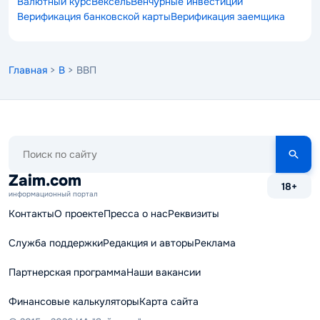
Валютный курс
Вексель
Венчурные инвестиции
Верификация банковской карты
Верификация заемщика
Главная
>
В
> ВВП
Поиск
по
сайту
Zaim.com
18+
информационный портал
Контакты
О проекте
Пресса о нас
Реквизиты
Служба поддержки
Редакция и авторы
Реклама
Партнерская программа
Наши вакансии
Финансовые калькуляторы
Карта сайта