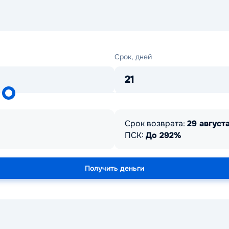
Срок,
Срок, дней
дней
21
Срок возврата:
29 августа
ПСК:
До 292%
Получить деньги