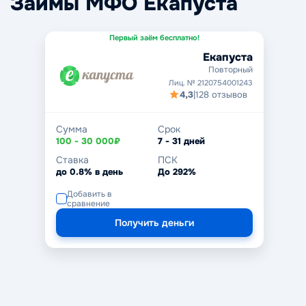
Займы МФО Екапуста
Первый заём бесплатно!
Екапуста
Повторный
Лиц. № 2120754001243
4,3
|
128 отзывов
Сумма
Срок
100 - 30 000₽
7 - 31 дней
Ставка
ПСК
до 0.8% в день
До 292%
Добавить в
сравнение
Получить деньги