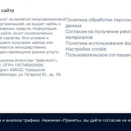
 сайта
ком" не является микрофинансовой
Политика обработки персон
рганизацией, не выдает займы и
данных
денежных средств. Информация,
Согласие на получение рек
сайте, носит исключительно
материалов
 характер. Все условия и
щиеся получения займов или
Политика использования фа
имаются непосредственно
Настройки cookie
едоставляющими данные услуги.
Пользовательское соглаше
онное Агентство "Займ.Ком"»,
, ОГРН: 1157746900695.
рес: 428022, Чувашская
ебоксары, ул. Гагарина Ю., зд. 55,
 и анализа трафика. Нажимая «Принять», вы даёте согласие на их