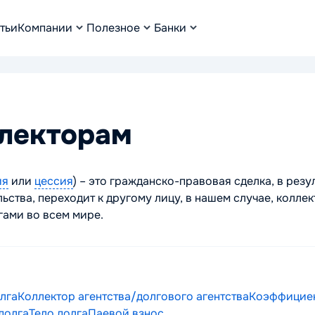
тьи
Компании
Полезное
Банки
ллекторам
ия
или
цессия
) – это гражданско-правовая сделка, в резу
тва, переходит к другому лицу, в нашем случае, коллект
ами во всем мире.
лга
Коллектор агентства/долгового агентства
Коэффициен
долга
Тело долга
Паевой взнос