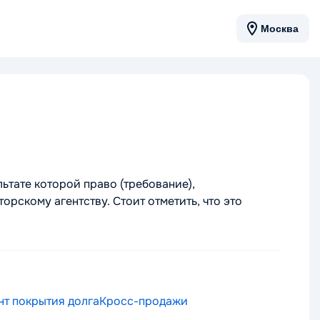
Москва
льтате которой право (требование),
орскому агентству. Стоит отметить, что это
т покрытия долга
Кросс-продажи