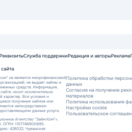
Реквизиты
Служба поддержки
Редакция и авторы
Реклама
 сайта
ком" не является микрофинансовой
Политика обработки персон
рганизацией, не выдает займы и
данных
денежных средств. Информация,
Согласие на получение рек
сайте, носит исключительно
материалов
 характер. Все условия и
щиеся получения займов или
Политика использования фа
имаются непосредственно
Настройки cookie
едоставляющими данные услуги.
Пользовательское соглаше
онное Агентство "Займ.Ком"»,
, ОГРН: 1157746900695.
рес: 428022, Чувашская