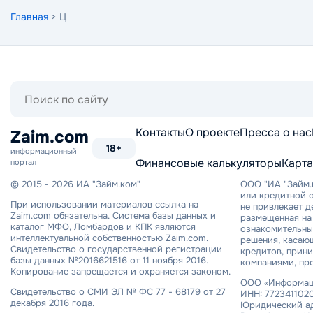
Главная
> Ц
Поиск
по
сайту
Контакты
О проекте
Пресса о нас
Zaim.com
18+
информационный
Финансовые калькуляторы
Карта
портал
© 2015 - 2026 ИА "Займ.ком"
ООО "ИА "Займ.
или кредитной о
При использовании материалов ссылка на
не привлекает 
Zaim.com обязательна. Система базы данных и
размещенная на 
каталог МФО, Ломбардов и КПК являются
ознакомительный
интеллектуальной собственностью Zaim.com.
решения, касаю
Свидетельство о государственной регистрации
кредитов, прин
базы данных №2016621516 от 11 ноября 2016.
компаниями, пр
Копирование запрещается и охраняется законом.
ООО «Информаци
Свидетельство о СМИ ЭЛ № ФС 77 - 68179 от 27
ИНН: 7723411020
декабря 2016 года.
Юридический ад