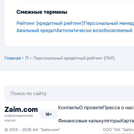
Смежные термины
Рейтинг (кредитный рейтинг)
Персональный мене
Авальный кредит
Автоматически возобновляемый 
Главная
>
П
> Персональный кредитный рейтинг (ПКР)
Поиск
по
сайту
Контакты
О проекте
Пресса о нас
Zaim.com
18+
информационный
Финансовые калькуляторы
Карта
портал
© 2015 - 2026 ИА "Займ.ком"
ООО "ИА "Займ.