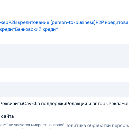
джер
P2B кредитование (person-to-business)
P2P кредитован
кредит
Банковский кредит
Реквизиты
Служба поддержки
Редакция и авторы
Реклама
 сайта
ком" не является микрофинансовой
Политика обработки персон