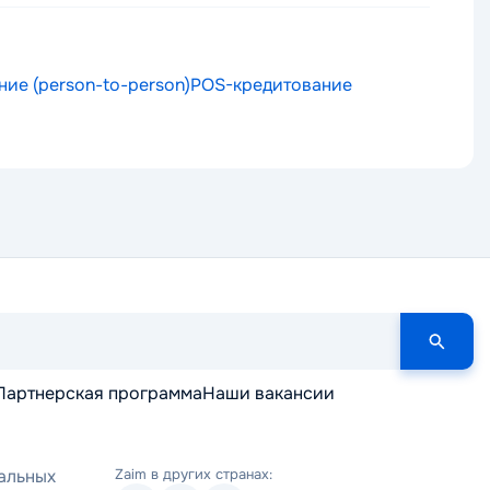
ие (person-to-person)
POS-кредитование
Партнерская программа
Наши вакансии
альных
Zaim в других странах: