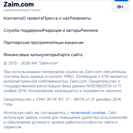
сайту
Zaim.com
18+
информационный портал
Контакты
О проекте
Пресса о нас
Реквизиты
Служба поддержки
Редакция и авторы
Реклама
Партнерская программа
Наши вакансии
Финансовые калькуляторы
Карта сайта
© 2015 - 2026 ИА "Займ.ком"
При использовании материалов ссылка на Zaim.com обязательна.
Система базы данных и каталог МФО, Ломбардов и КПК являются
интеллектуальной собственностью Zaim.com. Свидетельство о
государственной регистрации базы данных №2016621516 от 11
ноября 2016. Копирование запрещается и охраняется законом.
Свидетельство о СМИ ЭЛ № ФС 77 - 68179 от 27 декабря 2016
года.
Используя сайт, вы соглашаетесь с
политикой cookies
. Сайт
использует файлы cookie для повышения удобства пользователей
и обеспечения должного уровня работоспособности сайта и
сервисов.