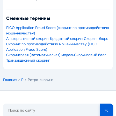
Смежные термины
FICO Application Fraud Score (скоринг по противодействию
мошенничеству)
Альтернативный скоринг
Кредитный скоринг
Скоринг бюро
Скоринг по противодействию мошенничеству (FICO
Application Fraud Score)
Скоринговая (математическая) модель
Скоринговый балл
Транзакционный скоринг
Главная
>
Р
> Ретро-скоринг
Поиск
по