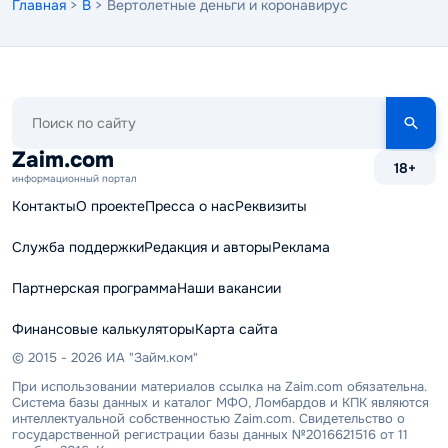
Главная
>
В
> Вертолетные деньги и коронавирус
Поиск
по
сайту
Zaim.com
18+
информационный портал
Контакты
О проекте
Пресса о нас
Реквизиты
Служба поддержки
Редакция и авторы
Реклама
Партнерская программа
Наши вакансии
Финансовые калькуляторы
Карта сайта
© 2015 - 2026 ИА "Займ.ком"
При использовании материалов ссылка на Zaim.com обязательна.
Система базы данных и каталог МФО, Ломбардов и КПК являются
интеллектуальной собственностью Zaim.com. Свидетельство о
государственной регистрации базы данных №2016621516 от 11