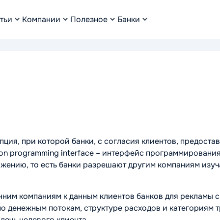
тьи
Компании
Полезное
Банки
цепция, при которой банки, с согласия клиентов, предост
ation programming interface – интерфейс программирован
жению, то есть банки разрешают другим компаниям изучат
онним компаниям к данным клиентов банков для рекламы
о денежным потокам, структуре расходов и категориям т
лечь целевого клиента.