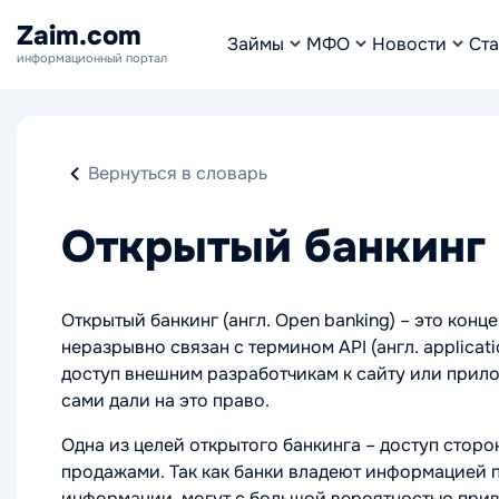
Zaim.com
Займы
МФО
Новости
Ста
информационный портал
Вернуться в словарь
Открытый банкинг
Открытый банкинг (англ. Open banking) – это кон
неразрывно связан с термином
API (англ. applic
доступ внешним разработчикам к сайту или прило
сами дали на это право.
Одна из целей открытого банкинга – доступ стор
продажами. Так как банки владеют информацией п
информации, могут с большой вероятностью прив