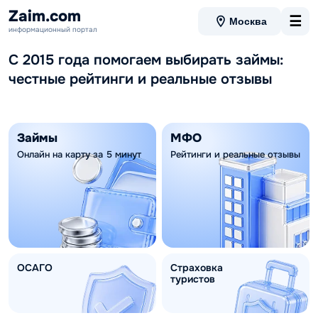
Zaim.com
☰
Москва
информационный портал
С 2015 года помогаем выбирать займы:
честные рейтинги и реальные отзывы
Разделы сайта
Займы
МФО
Онлайн на карту за 5 минут
Рейтинги и реальные отзывы
ОСАГО
Страховка
туристов