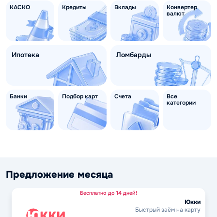
КАСКО
Кредиты
Вклады
Конвертер
валют
Ипотека
Ломбарды
Банки
Подбор карт
Счета
Все
категории
Предложение месяца
Бесплатно до 14 дней!
Юкки
Быстрый заём на карту