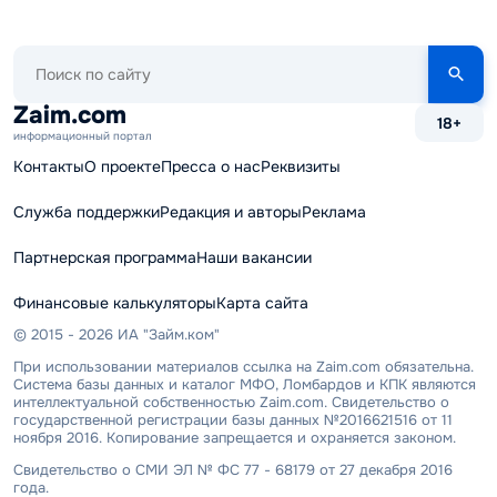
Поиск
по
сайту
Zaim.com
18+
информационный портал
Контакты
О проекте
Пресса о нас
Реквизиты
Служба поддержки
Редакция и авторы
Реклама
Партнерская программа
Наши вакансии
Финансовые калькуляторы
Карта сайта
© 2015 - 2026 ИА "Займ.ком"
При использовании материалов ссылка на Zaim.com обязательна.
Система базы данных и каталог МФО, Ломбардов и КПК являются
интеллектуальной собственностью Zaim.com. Свидетельство о
государственной регистрации базы данных №2016621516 от 11
ноября 2016. Копирование запрещается и охраняется законом.
Свидетельство о СМИ ЭЛ № ФС 77 - 68179 от 27 декабря 2016
года.