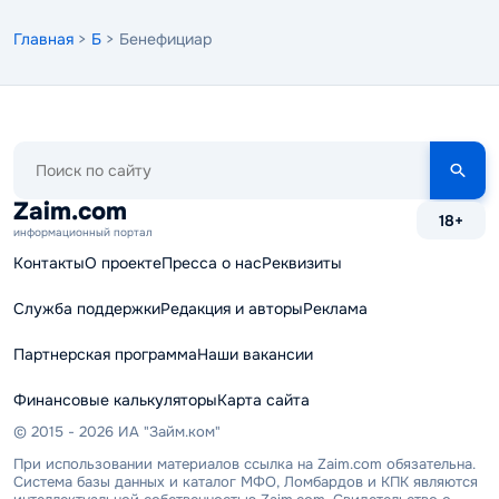
Главная
>
Б
> Бенефициар
Поиск
по
сайту
Zaim.com
18+
информационный портал
Контакты
О проекте
Пресса о нас
Реквизиты
Служба поддержки
Редакция и авторы
Реклама
Партнерская программа
Наши вакансии
Финансовые калькуляторы
Карта сайта
© 2015 - 2026 ИА "Займ.ком"
При использовании материалов ссылка на Zaim.com обязательна.
Система базы данных и каталог МФО, Ломбардов и КПК являются