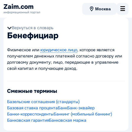
Zaim.com
☰
Москва
информационный портал
Вернуться в словарь
Бенефициар
Физическое или
юридическое лицо
, которое является
получателем денежных платежей согласно договору или
долговому документу; лицо, передающее в управление
свой капитал и получающее доход.
Смежные термины
Базельские соглашения (стандарты)
Базовая ставка процента
Банк
Банк-эквайер
Банки-корреспонденты
Банкинг (мобильный банкинг)
Банковская гарантия
Банковская маржа