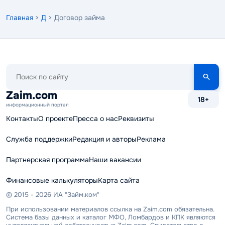
Главная
>
Д
> Договор займа
Поиск
по
сайту
Zaim.com
18+
информационный портал
Контакты
О проекте
Пресса о нас
Реквизиты
Служба поддержки
Редакция и авторы
Реклама
Партнерская программа
Наши вакансии
Финансовые калькуляторы
Карта сайта
© 2015 - 2026 ИА "Займ.ком"
При использовании материалов ссылка на Zaim.com обязательна.
Система базы данных и каталог МФО, Ломбардов и КПК являются