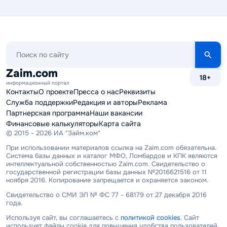
Поиск
по
сайту
Zaim.com
18+
информационный портал
Контакты
О проекте
Пресса о нас
Реквизиты
Служба поддержки
Редакция и авторы
Реклама
Партнерская программа
Наши вакансии
Финансовые калькуляторы
Карта сайта
© 2015 - 2026 ИА "Займ.ком"
При использовании материалов ссылка на Zaim.com обязательна.
Система базы данных и каталог МФО, Ломбардов и КПК являются
интеллектуальной собственностью Zaim.com. Свидетельство о
государственной регистрации базы данных №2016621516 от 11
ноября 2016. Копирование запрещается и охраняется законом.
Свидетельство о СМИ ЭЛ № ФС 77 - 68179 от 27 декабря 2016
года.
Используя сайт, вы соглашаетесь с
политикой cookies
. Сайт
использует файлы cookie для повышения удобства пользователей