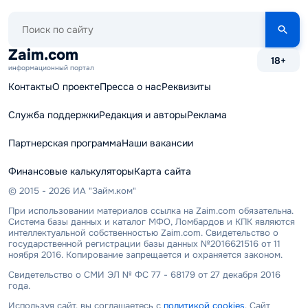
Поиск
по
сайту
Zaim.com
18+
информационный портал
Контакты
О проекте
Пресса о нас
Реквизиты
Служба поддержки
Редакция и авторы
Реклама
Партнерская программа
Наши вакансии
Финансовые калькуляторы
Карта сайта
© 2015 - 2026 ИА "Займ.ком"
При использовании материалов ссылка на Zaim.com обязательна.
Система базы данных и каталог МФО, Ломбардов и КПК являются
интеллектуальной собственностью Zaim.com. Свидетельство о
государственной регистрации базы данных №2016621516 от 11
ноября 2016. Копирование запрещается и охраняется законом.
Свидетельство о СМИ ЭЛ № ФС 77 - 68179 от 27 декабря 2016
года.
Используя сайт, вы соглашаетесь с
политикой cookies
. Сайт