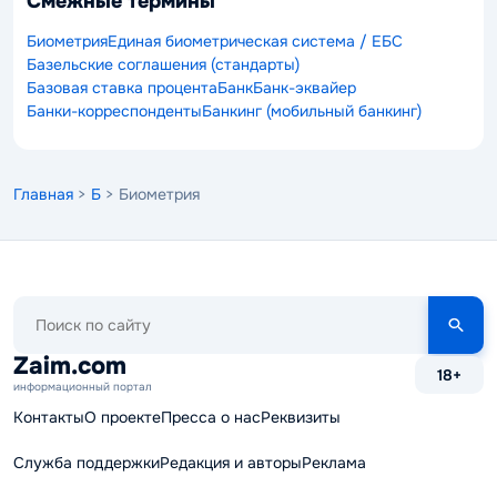
Смежные термины
Биометрия
Единая биометрическая система / ЕБС
Базельские соглашения (стандарты)
Базовая ставка процента
Банк
Банк-эквайер
Банки-корреспонденты
Банкинг (мобильный банкинг)
Главная
>
Б
> Биометрия
Поиск
по
сайту
Zaim.com
18+
информационный портал
Контакты
О проекте
Пресса о нас
Реквизиты
Служба поддержки
Редакция и авторы
Реклама