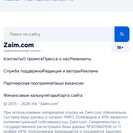
Поиск
по
сайту
Zaim.com
18+
информационный портал
Контакты
О проекте
Пресса о нас
Реквизиты
Служба поддержки
Редакция и авторы
Реклама
Партнерская программа
Наши вакансии
Финансовые калькуляторы
Карта сайта
© 2015 - 2026 ИА "Займ.ком"
При использовании материалов ссылка на Zaim.com обязательна.
Система базы данных и каталог МФО, Ломбардов и КПК являются
интеллектуальной собственностью Zaim.com. Свидетельство о
государственной регистрации базы данных №2016621516 от 11
ноября 2016. Копирование запрещается и охраняется законом.