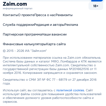
сайту
Zaim.com
18+
информационный портал
Контакты
О проекте
Пресса о нас
Реквизиты
Служба поддержки
Редакция и авторы
Реклама
Партнерская программа
Наши вакансии
Финансовые калькуляторы
Карта сайта
© 2015 - 2026 ИА "Займ.ком"
При использовании материалов ссылка на Zaim.com обязательна.
Система базы данных и каталог МФО, Ломбардов и КПК являются
интеллектуальной собственностью Zaim.com. Свидетельство о
государственной регистрации базы данных №2016621516 от 11
ноября 2016. Копирование запрещается и охраняется законом.
Свидетельство о СМИ ЭЛ № ФС 77 - 68179 от 27 декабря 2016
года.
Используя сайт, вы соглашаетесь с
политикой cookies
. Сайт
использует файлы cookie для повышения удобства пользователей
и обеспечения должного уровня работоспособности сайта и
сервисов.