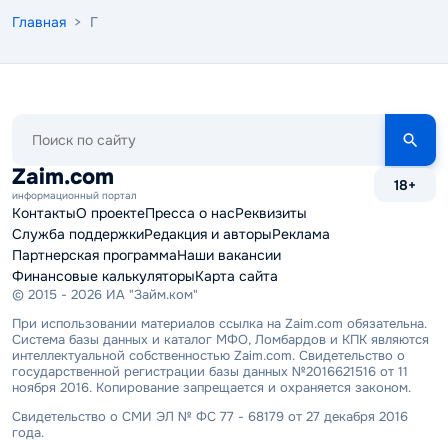
Главная
> Г
Поиск
по
сайту
Zaim.com
18+
информационный портал
Контакты
О проекте
Пресса о нас
Реквизиты
Служба поддержки
Редакция и авторы
Реклама
Партнерская программа
Наши вакансии
Финансовые калькуляторы
Карта сайта
© 2015 - 2026 ИА "Займ.ком"
При использовании материалов ссылка на Zaim.com обязательна.
Система базы данных и каталог МФО, Ломбардов и КПК являются
интеллектуальной собственностью Zaim.com. Свидетельство о
государственной регистрации базы данных №2016621516 от 11
ноября 2016. Копирование запрещается и охраняется законом.
Свидетельство о СМИ ЭЛ № ФС 77 - 68179 от 27 декабря 2016
года.