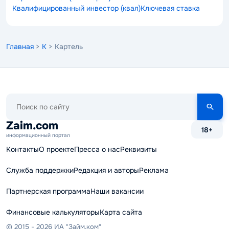
Квалифицированный инвестор (квал)
Ключевая ставка
Главная
>
К
> Картель
Поиск
по
сайту
Zaim.com
18+
информационный портал
Контакты
О проекте
Пресса о нас
Реквизиты
Служба поддержки
Редакция и авторы
Реклама
Партнерская программа
Наши вакансии
Финансовые калькуляторы
Карта сайта
© 2015 - 2026 ИА "Займ.ком"