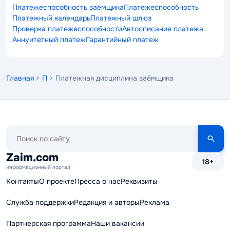
Платежеспособность заёмщика
Платежеспособность
Платежный календарь
Платежный шлюз
Проверка платежеспособности
Автосписание платежа
Аннуитетный платеж
Гарантийный платеж
Главная
>
П
> Платежная дисциплина заёмщика
Поиск
по
сайту
Zaim.com
18+
информационный портал
Контакты
О проекте
Пресса о нас
Реквизиты
Служба поддержки
Редакция и авторы
Реклама
Партнерская программа
Наши вакансии