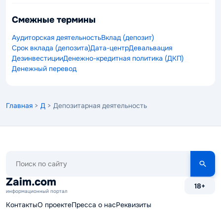
Смежные термины
Аудиторская деятельность
Вклад (депозит)
Срок вклада (депозита)
Дата-центр
Девальвация
Дезинвестиции
Денежно-кредитная политика (ДКП)
Денежный перевод
Главная
>
Д
> Депозитарная деятельность
Поиск
по
сайту
Zaim.com
18+
информационный портал
Контакты
О проекте
Пресса о нас
Реквизиты