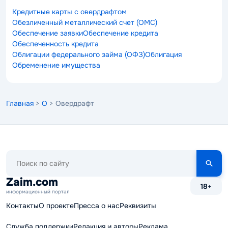
Кредитные карты с овердрафтом
Обезличенный металлический счет (ОМС)
Обеспечение заявки
Обеспечение кредита
Обеспеченность кредита
Облигации федерального займа (ОФЗ)
Облигация
Обременение имущества
Главная
>
О
> Овердрафт
Поиск
по
сайту
Zaim.com
18+
информационный портал
Контакты
О проекте
Пресса о нас
Реквизиты
Служба поддержки
Редакция и авторы
Реклама