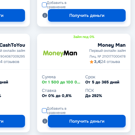
Добавить в
сравнение
ги
Получить деньги
Займ под 0%
CashToYou
Money Man
й онлайн займ
Первый онлайн займ
1904067009295
Лиц. № 2110177000478
14 отзывов
3,4
|
24 отзыва
Сумма
Срок
дней
От 1 500 до 100 000 ₽
От 5 до 365 дней
Ставка
ПСК
%
От 0% до 0,8%
До 292%
Добавить в
сравнение
ги
Получить деньги