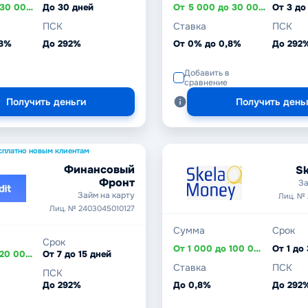
От 1 000 до 30 000 ₽
До 30 дней
От 5 000 до 30 000 ₽
От 3 до
ПСК
Ставка
ПСК
,8%
До 292%
От 0% до 0,8%
До 292
Добавить в
сравнение
Получить деньги
Получить день
сплатно новым клиентам
Финансовый
Sk
Фронт
За
Займ на карту
Лиц. №
Лиц. № 2403045010127
Сумма
Срок
Срок
От 1 000 до 100 000 ₽
От 1 до
От 1 000 до 20 000 ₽
От 7 до 15 дней
Ставка
ПСК
ПСК
До 292%
До 0,8%
До 292