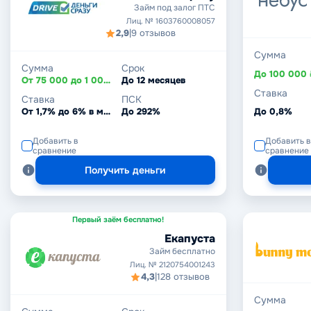
Займ под залог ПТС
Лиц. № 1603760008057
2,9
|
9 отзывов
Сумма
Сумма
Срок
До 100 000 
От 75 000 до 1 000 000 ₽
До 12 месяцев
Ставка
Ставка
ПСК
От 1,7% до 6% в месяц
До 292%
До 0,8%
Добавить в
Добавить в
сравнение
сравнение
Получить деньги
Первый заём бесплатно!
Екапуста
Займ бесплатно
Лиц. № 2120754001243
4,3
|
128 отзывов
Сумма