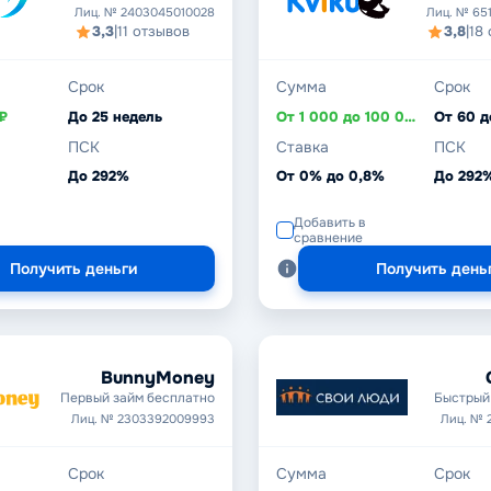
Лиц. № 2403045010028
Лиц. № 65
3,3
|
11 отзывов
3,8
|
18
Срок
Сумма
Срок
₽
До 25 недель
От 1 000 до 100 000 ₽
От 60 д
ПСК
Ставка
ПСК
До 292%
От 0% до 0,8%
До 292
Добавить в
сравнение
Получить деньги
Получить день
BunnyMoney
Первый займ бесплатно
Быстрый 
Лиц. № 2303392009993
Лиц. № 
Срок
Сумма
Срок