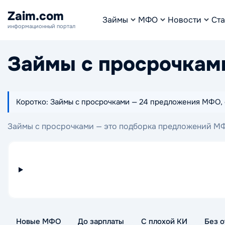
Zaim.com
Займы
МФО
Новости
Ста
информационный портал
Займы с просрочкам
Коротко: Займы с просрочками — 24 предложения МФО, су
Займы с просрочками — это подборка предложений МФО
На этой странице можно сравнить сумму, срок и услов
Новые МФО
До зарплаты
С плохой КИ
Без о