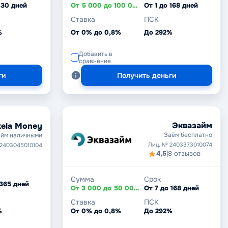
 30 дней
От 5 000 до 100 000 ₽
От 1 до 168 дней
Ставка
ПСК
%
От 0% до 0,8%
До 292%
Добавить в
сравнение
ги
Получить деньги
Эквазайм
ela Money
Заём бесплатно
йм наличными
Лиц. № 2403373010074
 2403045010104
4,5
|
8 отзывов
Сумма
Срок
 365 дней
От 3 000 до 50 000 ₽
От 7 до 168 дней
Ставка
ПСК
%
От 0% до 0,8%
До 292%