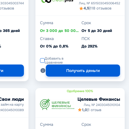
1303045003744
Лиц. № 651503045006452
 отзывов
4,5
|
118 отзывов
Сумма
Срок
о 365 дней
От 3 000 до 50 000 ₽
От 5 до 30 дней
Ставка
ПСК
%
От 0% до 0,8%
До 292%
Добавить в
сравнение
ги
Получить деньги
Одобрение 100%
Целевые Финансы
Свои люди
займ на карту
Лиц. № 2403045010104
1,0
|
1 отзыв
2403045010089
Сумма
Срок