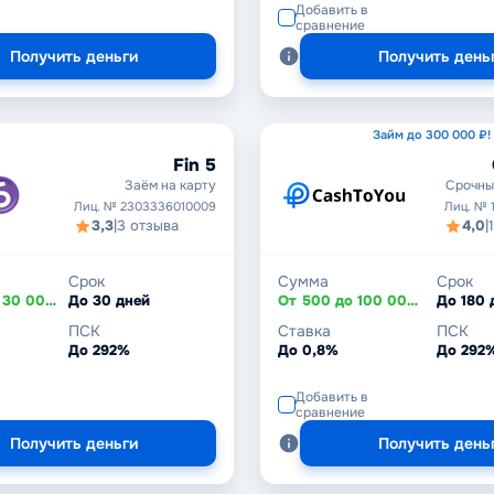
Добавить в
сравнение
Получить деньги
Получить день
Займ до 300 000 ₽!
Fin 5
Заём на карту
Срочны
Лиц. № 2303336010009
Лиц. № 
3,3
|
3 отзыва
4,0
|
Срок
Сумма
Срок
От 3 000 до 30 000 ₽
До 30 дней
От 500 до 100 000 ₽
До 180 
ПСК
Ставка
ПСК
До 292%
До 0,8%
До 292
Добавить в
сравнение
Получить деньги
Получить день