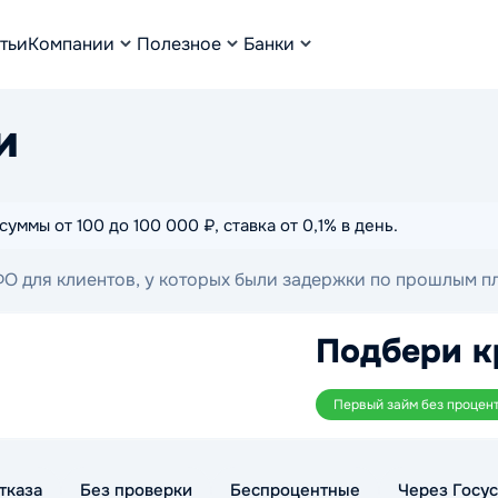
тьи
Компании
Полезное
Банки
и
ммы от 100 до 100 000 ₽, ставка от 0,1% в день.
 для клиентов, у которых были задержки по прошлым п
ия выдачи, чтобы выбрать подходящий вариант и отправит
Подбери к
Первый займ без процен
тказа
Без проверки
Беспроцентные
Через Госус