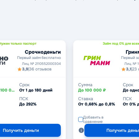
Нужен только паспорт
Заём под 0% для всех
Срочноденьги
Грин
Первый заём бесплатно
Первый з
Лиц. № 2110552000304
Лиц. № 
3,9
|
36 отзывов
3,1
|
23 
Срок
Сумма
Срок
От 2 000 до 100 000 ₽
От 1 до 180 дней
До 100 000 ₽
До одно
ПСК
Ставка
ПСК
До 292%
От 0,68% до 0,8%
От 0% 
Добавить в
сравнение
Получить деньги
Получить день