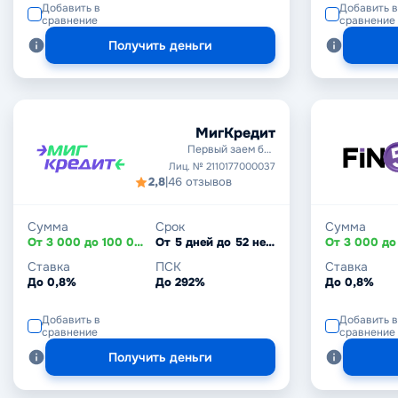
Добавить в
Добавить в
сравнение
сравнение
Получить деньги
МигКредит
Первый заем без
процентов
Лиц. № 2110177000037
2,8
|
46 отзывов
Сумма
Срок
Сумма
От 3 000 до 100 000 ₽
От 5 дней до 52 недель
Ставка
ПСК
Ставка
До 0,8%
До 292%
До 0,8%
Добавить в
Добавить в
сравнение
сравнение
Получить деньги