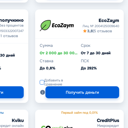
получкино
EcoZaym
без процентов
Лиц. № 2004125009640
3,8
|
5 отзывов
 1503322007247
11 отзывов
Сумма
Срок
От 2 000 до 30 000 ₽
От 7 до 30 дней
 30 дней
Ставка
ПСК
%
До 0,8%
До 292%
Добавить в
сравнение
ги
Получить деньги
уты
Первый займ под 0,01%
Kviku
CreditPlus
кредит онлайн
Микрокредит