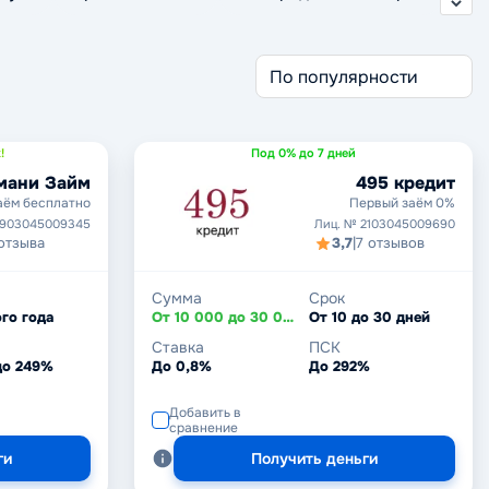
!
Под 0% до 7 дней
мани Займ
495 кредит
аём бесплатно
Первый заём 0%
1903045009345
Лиц. № 2103045009690
отзыва
3,7
|
7 отзывов
Сумма
Срок
го года
От 10 000 до 30 000 ₽
От 10 до 30 дней
Ставка
ПСК
до 249%
До 0,8%
До 292%
Добавить в
сравнение
ги
Получить деньги