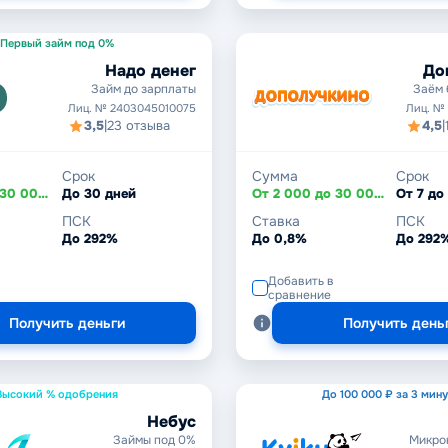
Первый займ под 0%
Надо денег
До
Займ до зарплаты
Заём 
Лиц. № 2403045010075
Лиц. №
3,5
|
23 отзыва
4,5
|
Срок
Сумма
Срок
От 1 000 до 30 000 ₽
До 30 дней
От 2 000 до 30 000 ₽
От 7 до
ПСК
Ставка
ПСК
До 292%
До 0,8%
До 292
Добавить в
сравнение
Получить деньги
Получить день
Высокий % одобрения
До 100 000 ₽ за 3 мин
Небус
Займы под 0%
Микро