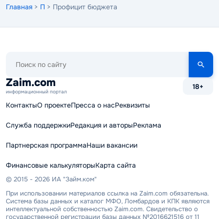
Главная
>
П
> Профицит бюджета
Поиск
по
сайту
Zaim.com
18+
информационный портал
Контакты
О проекте
Пресса о нас
Реквизиты
Служба поддержки
Редакция и авторы
Реклама
Партнерская программа
Наши вакансии
Финансовые калькуляторы
Карта сайта
© 2015 - 2026 ИА "Займ.ком"
При использовании материалов ссылка на Zaim.com обязательна.
Система базы данных и каталог МФО, Ломбардов и КПК являются
интеллектуальной собственностью Zaim.com. Свидетельство о
государственной регистрации базы данных №2016621516 от 11