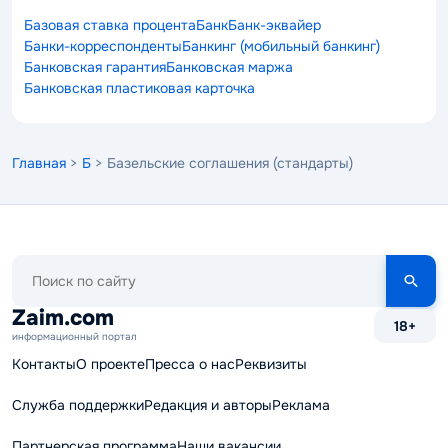
Базовая ставка процента
Банк
Банк-эквайер
Банки-корреспонденты
Банкинг (мобильный банкинг)
Банковская гарантия
Банковская маржа
Банковская пластиковая карточка
Главная
>
Б
> Базельские соглашения (стандарты)
Поиск
по
сайту
Zaim.com
18+
информационный портал
Контакты
О проекте
Пресса о нас
Реквизиты
Служба поддержки
Редакция и авторы
Реклама
Партнерская программа
Наши вакансии