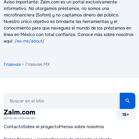
Aviso importante: Zaim.com es un portal exclusivamente
informativo. No otorgamos préstamos, no somos una
microfinanciera (Sofom) y no captamos dinero del público.
Nuestro único objetivo es brindarte las herramientas y el
conocimiento para que navegues el mundo de los préstamos en
línea en México con total confianza. Conoce más sobre nosotros
aquí:
/es-mx/about/
Главная
> Главная MX
Buscar
en
el
Zaim.com
18+
sitio
portal de información
Contacto
Sobre el proyecto
Prensa sobre nosotros