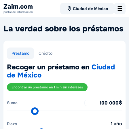
Zaim.com
☰
Ciudad de México
portal de información
La verdad sobre los préstamos
Préstamo
Crédito
Recoger un préstamo en
Ciudad
de México
Encontrar un préstamo en 1 min sin intereses
no soy un robot
$
Suma
Suma
del
Сумма
préstamo,
займа
1 año
Plazo
(ползунок)
$