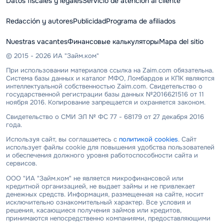
Datos fiscales y legales
Servicio de atención al cliente
Redacción y autores
Publicidad
Programa de afiliados
Nuestras vacantes
Финансовые калькуляторы
Mapa del sitio
© 2015 - 2026 ИА "Займ.ком"
При использовании материалов ссылка на Zaim.com обязательна.
Система базы данных и каталог МФО, Ломбардов и КПК являются
интеллектуальной собственностью Zaim.com. Свидетельство о
государственной регистрации базы данных №2016621516 от 11
ноября 2016. Копирование запрещается и охраняется законом.
Свидетельство о СМИ ЭЛ № ФС 77 - 68179 от 27 декабря 2016
года.
Используя сайт, вы соглашаетесь с
политикой cookies
. Сайт
использует файлы cookie для повышения удобства пользователей
и обеспечения должного уровня работоспособности сайта и
сервисов.
ООО "ИА "Займ.ком" не является микрофинансовой или
кредитной организацией, не выдает займы и не привлекает
денежных средств. Информация, размещенная на сайте, носит
исключительно ознакомительный характер. Все условия и
решения, касающиеся получения займов или кредитов,
принимаются непосредственно компаниями, предоставляющими