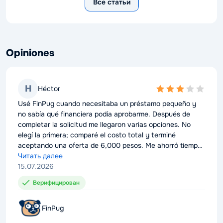
Все статьи
Opiniones
H
Héctor
3,0
rating
Usé FinPug cuando necesitaba un préstamo pequeño y
no sabía qué financiera podía aprobarme. Después de
completar la solicitud me llegaron varias opciones. No
elegí la primera; comparé el costo total y terminé
aceptando una oferta de 6,000 pesos. Me ahorró tiempo
porque no tuve que registrarme en varias páginas.
Читать далее
15.07.2026
Верифицирован
FinPug