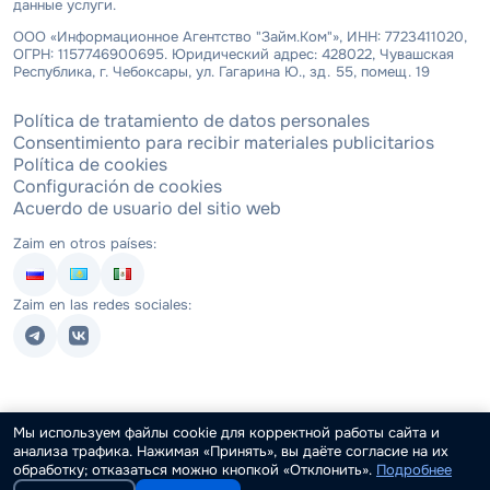
данные услуги.
ООО «Информационное Агентство "Займ.Ком"», ИНН: 7723411020,
ОГРН: 1157746900695. Юридический адрес: 428022, Чувашская
Республика, г. Чебоксары, ул. Гагарина Ю., зд. 55, помещ. 19
Política de tratamiento de datos personales
Consentimiento para recibir materiales publicitarios
Política de cookies
Configuración de cookies
Acuerdo de usuario del sitio web
Zaim en otros países:
Zaim en las redes sociales:
Мы используем файлы cookie для корректной работы сайта и
анализа трафика. Нажимая «Принять», вы даёте согласие на их
обработку; отказаться можно кнопкой «Отклонить».
Подробнее