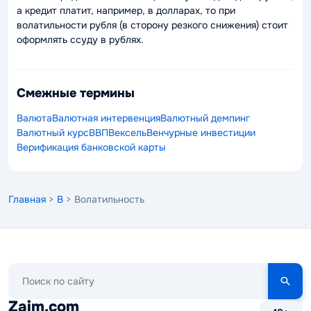
а кредит платит, например, в долларах, то при
волатильности рубля (в сторону резкого снижения) стоит
оформлять ссуду в рублях.
Смежные термины
Валюта
Валютная интервенция
Валютный демпинг
Валютный курс
ВВП
Вексель
Венчурные инвестиции
Верификация банковской карты
Главная
>
В
> Волатильность
Поиск
по
сайту
Zaim.com