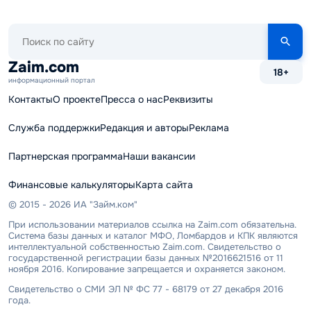
Поиск
по
сайту
Zaim.com
18+
информационный портал
Контакты
О проекте
Пресса о нас
Реквизиты
Служба поддержки
Редакция и авторы
Реклама
Партнерская программа
Наши вакансии
Финансовые калькуляторы
Карта сайта
© 2015 - 2026 ИА "Займ.ком"
При использовании материалов ссылка на Zaim.com обязательна.
Система базы данных и каталог МФО, Ломбардов и КПК являются
интеллектуальной собственностью Zaim.com. Свидетельство о
государственной регистрации базы данных №2016621516 от 11
ноября 2016. Копирование запрещается и охраняется законом.
Свидетельство о СМИ ЭЛ № ФС 77 - 68179 от 27 декабря 2016
года.