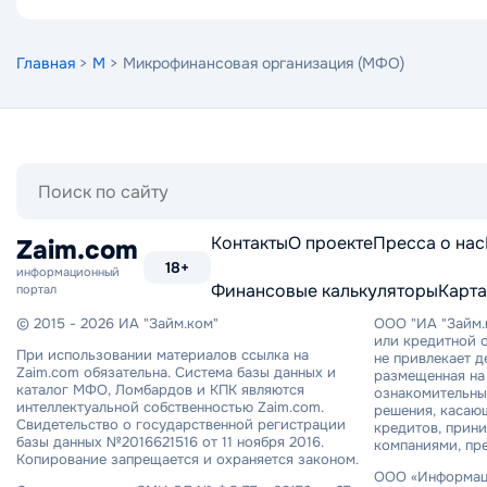
Главная
>
М
> Микрофинансовая организация (МФО)
Поиск
по
сайту
Контакты
О проекте
Пресса о нас
Zaim.com
18+
информационный
Финансовые калькуляторы
Карта
портал
© 2015 - 2026 ИА "Займ.ком"
ООО "ИА "Займ.
или кредитной о
При использовании материалов ссылка на
не привлекает 
Zaim.com обязательна. Система базы данных и
размещенная на 
каталог МФО, Ломбардов и КПК являются
ознакомительный
интеллектуальной собственностью Zaim.com.
решения, касаю
Свидетельство о государственной регистрации
кредитов, прин
базы данных №2016621516 от 11 ноября 2016.
компаниями, пр
Копирование запрещается и охраняется законом.
ООО «Информаци