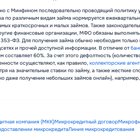
но с Минфином последовательно проводящий политику 
авка по различным видам займа нормируется ежекварталь
самых краткосрочных и малых займов. Также законодате
 другие финансовые организации, МФО обязаны выполнять
 № 353-ФЗ. Для получения займа обычно необходим только
сетях и прочей доступной информации. В отличие от
бан
м составляет 60%. За счет этого дефолтность (количест
енности осуществляют, как правило,
коллекторские агент
тря на значительные ставки по займу, а также жесткие 
но даже получение небольших займов онлайн), например
итная компания (МКК)
Микрокредитный договор
Микрофи
едоставлении микрокредита
Линия микрокредитования