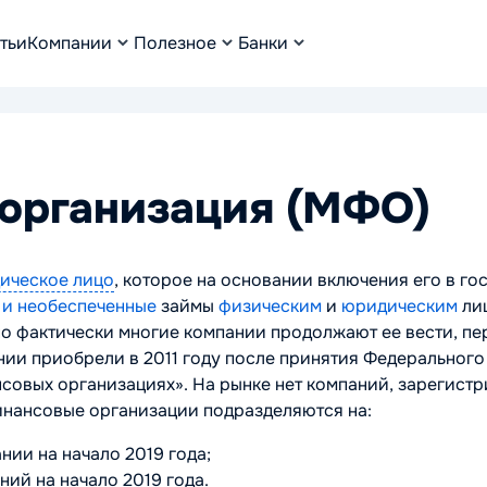
тьи
Компании
Полезное
Банки
организация (МФО)
ическое лицо
, которое на основании включения его в г
 и необеспеченные
займы
физическим
и
юридическим
лиц
но фактически многие компании продолжают ее вести, пе
 приобрели в 2011 году после принятия Федерального зак
вых организациях». На рынке нет компаний, зарегистрир
инансовые организации подразделяются на:
нии на начало 2019 года;
ний на начало 2019 года.