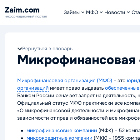
Zaim.com
Займы
МФО
Новости
Ста
информационный портал
Вернуться в словарь
Микрофинансовая 
Микрофинансовая организация (МФО)
– это
юрид
организаций
имеет право выдавать
обеспеченные
Банком России означает запрет на деятельность, 
Официальный статус МФО практически все компании
«О микрофинансовой деятельности и микрофинансо
зависимости от прав и обязанностей все микроф
микрофинансовые компании
(МФК)
– 52 компа
микрокредитные компании
(МКК)
– 1955 компа