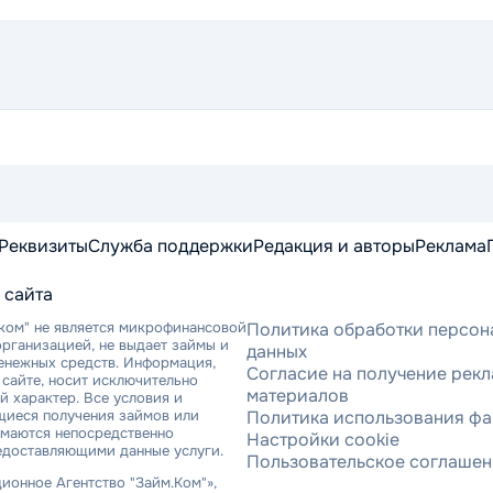
Реквизиты
Служба поддержки
Редакция и авторы
Реклама
 сайта
ком" не является микрофинансовой
Политика обработки персон
рганизацией, не выдает займы и
данных
денежных средств. Информация,
Согласие на получение рек
сайте, носит исключительно
материалов
 характер. Все условия и
щиеся получения займов или
Политика использования фа
имаются непосредственно
Настройки cookie
едоставляющими данные услуги.
Пользовательское соглаше
онное Агентство "Займ.Ком"»,