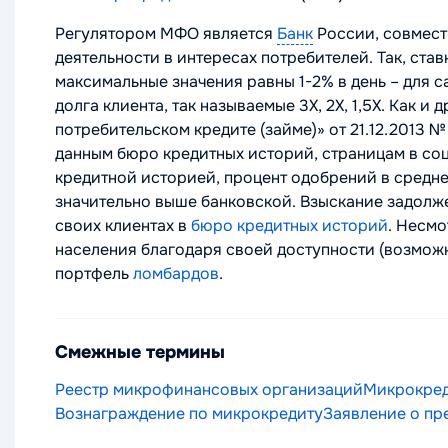
Регулятором МФО является
Банк
России, совмест
деятельности в интересах потребителей. Так, ст
максимальные значения равны 1-2% в день – для 
долга клиента, так называемые
3Х, 2Х, 1,5Х
. Как и
потребительском кредите (займе)» от 21.12.2013
данным бюро кредитных историй, страницам в соц
кредитной историей, процент одобрений в средне
значительно выше банковской. Взыскание задолж
своих клиентах в
бюро кредитных историй
. Несмо
населения благодаря своей доступности (возмож
портфель
ломбардов
.
Смежные термины
Реестр микрофинансовых организаций
Микрокред
Вознаграждение по микрокредиту
Заявление о пр