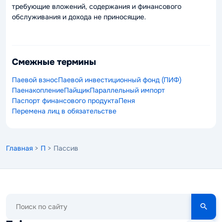
требующие вложений, содержания и финансового
обслуживания и дохода не приносящие.
Смежные термины
Паевой взнос
Паевой инвестиционный фонд (ПИФ)
Паенакопление
Пайщик
Параллельный импорт
Паспорт финансового продукта
Пеня
Перемена лиц в обязательстве
Главная
>
П
> Пассив
Поиск
по
сайту