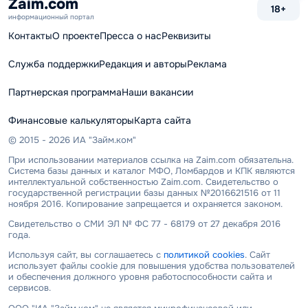
Zaim.com
18+
информационный портал
Контакты
О проекте
Пресса о нас
Реквизиты
Служба поддержки
Редакция и авторы
Реклама
Партнерская программа
Наши вакансии
Финансовые калькуляторы
Карта сайта
© 2015 - 2026 ИА "Займ.ком"
При использовании материалов ссылка на Zaim.com обязательна.
Система базы данных и каталог МФО, Ломбардов и КПК являются
интеллектуальной собственностью Zaim.com. Свидетельство о
государственной регистрации базы данных №2016621516 от 11
ноября 2016. Копирование запрещается и охраняется законом.
Свидетельство о СМИ ЭЛ № ФС 77 - 68179 от 27 декабря 2016
года.
Используя сайт, вы соглашаетесь с
политикой cookies
. Сайт
использует файлы cookie для повышения удобства пользователей
и обеспечения должного уровня работоспособности сайта и
сервисов.