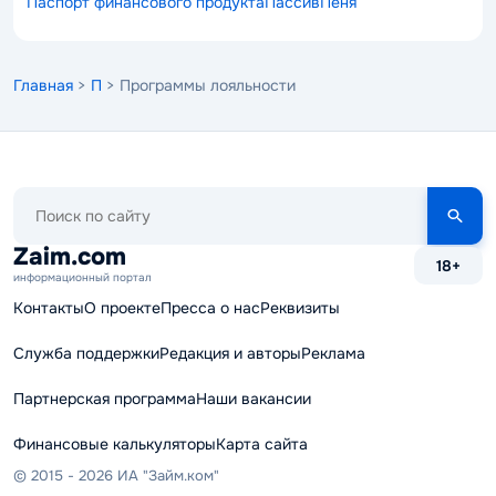
Паспорт финансового продукта
Пассив
Пеня
Главная
>
П
> Программы лояльности
Поиск
по
сайту
Zaim.com
18+
информационный портал
Контакты
О проекте
Пресса о нас
Реквизиты
Служба поддержки
Редакция и авторы
Реклама
Партнерская программа
Наши вакансии
Финансовые калькуляторы
Карта сайта
© 2015 - 2026 ИА "Займ.ком"