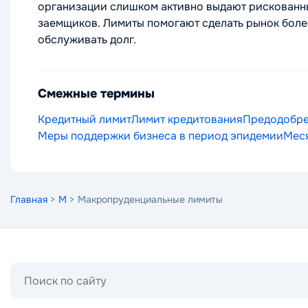
организации слишком активно выдают рискованны
заемщиков. Лимиты помогают сделать рынок боле
обслуживать долг.
Смежные термины
Кредитный лимит
Лимит кредитования
Предодобре
Меры поддержки бизнеса в период эпидемии
Меся
Главная
>
М
> Макропруденциальные лимиты
Поиск
по
сайту