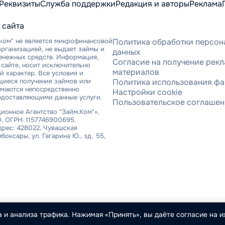
Реквизиты
Служба поддержки
Редакция и авторы
Реклама
 сайта
ком" не является микрофинансовой
Политика обработки персон
рганизацией, не выдает займы и
данных
денежных средств. Информация,
Согласие на получение рек
сайте, носит исключительно
материалов
 характер. Все условия и
щиеся получения займов или
Политика использования фа
имаются непосредственно
Настройки cookie
едоставляющими данные услуги.
Пользовательское соглаше
онное Агентство "Займ.Ком"»,
, ОГРН: 1157746900695.
рес: 428022, Чувашская
ебоксары, ул. Гагарина Ю., зд. 55,
 и анализа трафика. Нажимая «Принять», вы даёте согласие на их