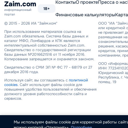
Контакты
О проекте
Пресса о нас
Zaim.com
18+
информационный
Финансовые калькуляторы
Карта
портал
© 2015 - 2026 ИА "Займ.ком"
ООО "ИА "Займ.
или кредитной о
При использовании материалов ссылка на
не привлекает 
Zaim.com обязательна. Система базы данных и
размещенная на 
каталог МФО, Ломбардов и КПК являются
ознакомительный
интеллектуальной собственностью Zaim.com.
решения, касаю
Свидетельство о государственной регистрации
кредитов, прин
базы данных №2016621516 от 11 ноября 2016.
компаниями, пр
Копирование запрещается и охраняется законом.
ООО «Информаци
Свидетельство о СМИ ЭЛ № ФС 77 - 68179 от 27
ИНН: 7723411020
декабря 2016 года.
Юридический ад
Республика, г. Ч
Используя сайт, вы соглашаетесь с
политикой
помещ. 19
cookies
. Сайт использует файлы cookie для
повышения удобства пользователей и обеспечения
должного уровня работоспособности сайта и
сервисов.
Мы используем файлы cookie для корректной работы сайта
можно кнопкой «Отклонить».
Подробнее