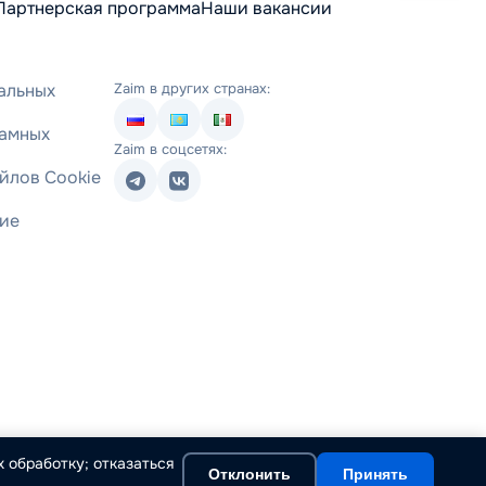
Партнерская программа
Наши вакансии
альных
Zaim в других странах:
ламных
Zaim в соцсетях:
йлов Cookie
ние
 обработку; отказаться
Отклонить
Принять