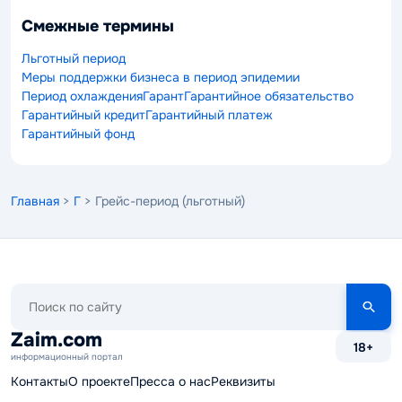
Смежные термины
Льготный период
Меры поддержки бизнеса в период эпидемии
Период охлаждения
Гарант
Гарантийное обязательство
Гарантийный кредит
Гарантийный платеж
Гарантийный фонд
Главная
>
Г
> Грейс-период (льготный)
Поиск
по
сайту
Zaim.com
18+
информационный портал
Контакты
О проекте
Пресса о нас
Реквизиты