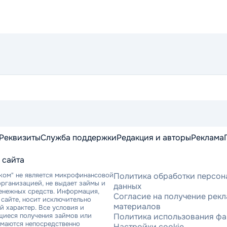
Реквизиты
Служба поддержки
Редакция и авторы
Реклама
 сайта
ком" не является микрофинансовой
Политика обработки персон
рганизацией, не выдает займы и
данных
денежных средств. Информация,
Согласие на получение рек
сайте, носит исключительно
материалов
 характер. Все условия и
щиеся получения займов или
Политика использования фа
имаются непосредственно
Настройки cookie