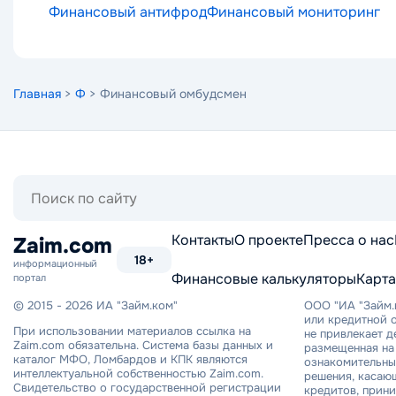
Финансовый антифрод
Финансовый мониторинг
Главная
>
Ф
> Финансовый омбудсмен
Поиск
по
сайту
Контакты
О проекте
Пресса о нас
Zaim.com
18+
информационный
Финансовые калькуляторы
Карта
портал
© 2015 - 2026 ИА "Займ.ком"
ООО "ИА "Займ.
или кредитной о
При использовании материалов ссылка на
не привлекает 
Zaim.com обязательна. Система базы данных и
размещенная на 
каталог МФО, Ломбардов и КПК являются
ознакомительный
интеллектуальной собственностью Zaim.com.
решения, касаю
Свидетельство о государственной регистрации
кредитов, прин