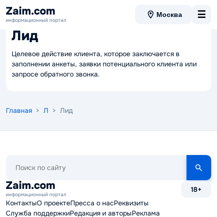
Zaim.com
☰
Москва
Вернуться в словарь
информационный портал
Лид
Целевое действие клиента, которое заключается в
заполнении анкеты, заявки потенциального клиента или
запросе обратного звонка.
Главная
>
Л
> Лид
Поиск
по
сайту
Zaim.com
18+
информационный портал
Контакты
О проекте
Пресса о нас
Реквизиты
Служба поддержки
Редакция и авторы
Реклама