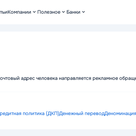
тьи
Компании
Полезное
Банки
почтовый адрес человека направляется рекламное обращ
редитная политика (ДКП)
Денежный перевод
Деноминаци