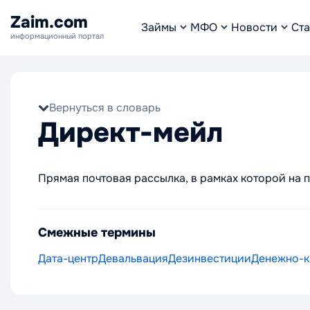
Zaim.com
Займы
МФО
Новости
Ста
информационный портал
Вернуться в словарь
Директ-мейл
Прямая почтовая рассылка, в рамках которой на 
Смежные термины
Дата-центр
Девальвация
Дезинвестиции
Денежно-к