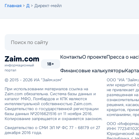
Главная
>
Д
> Директ-мейл
Поиск
по
сайту
Контакты
О проекте
Пресса о нас
Zaim.com
18+
информационный
Финансовые калькуляторы
Карта
портал
© 2015 - 2026 ИА "Займ.ком"
ООО "ИА "Займ.
или кредитной о
При использовании материалов ссылка на
не привлекает 
Zaim.com обязательна. Система базы данных и
размещенная на 
каталог МФО, Ломбардов и КПК являются
ознакомительный
интеллектуальной собственностью Zaim.com.
решения, касаю
Свидетельство о государственной регистрации
кредитов, прин
базы данных №2016621516 от 11 ноября 2016.
компаниями, пр
Копирование запрещается и охраняется законом.
ООО «Информаци
Свидетельство о СМИ ЭЛ № ФС 77 - 68179 от 27
ИНН: 7723411020
декабря 2016 года.
Юридический ад
Республика, г. Ч