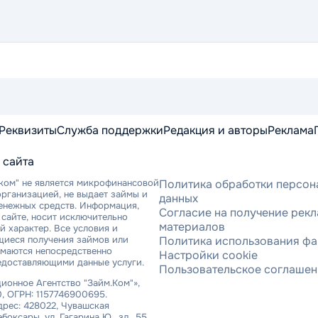
Реквизиты
Служба поддержки
Редакция и авторы
Реклама
 сайта
ком" не является микрофинансовой
Политика обработки персон
рганизацией, не выдает займы и
данных
денежных средств. Информация,
Согласие на получение рек
сайте, носит исключительно
материалов
 характер. Все условия и
щиеся получения займов или
Политика использования фа
имаются непосредственно
Настройки cookie
едоставляющими данные услуги.
Пользовательское соглаше
онное Агентство "Займ.Ком"»,
, ОГРН: 1157746900695.
рес: 428022, Чувашская
ебоксары, ул. Гагарина Ю., зд. 55,