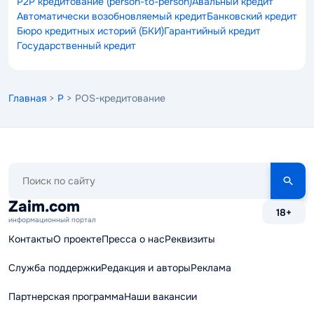
P2P кредитование (person-to-person)
Авальный кредит
Автоматически возобновляемый кредит
Банковский кредит
Бюро кредитных историй (БКИ)
Гарантийный кредит
Государственный кредит
Главная
>
P
> POS-кредитование
Поиск
по
сайту
Zaim.com
18+
информационный портал
Контакты
О проекте
Пресса о нас
Реквизиты
Служба поддержки
Редакция и авторы
Реклама
Партнерская программа
Наши вакансии