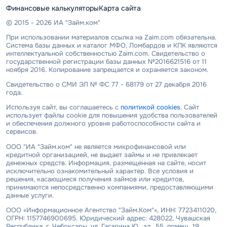
Финансовые калькуляторы
Карта сайта
© 2015 - 2026 ИА "Займ.ком"
При использовании материалов ссылка на Zaim.com обязательна.
Система базы данных и каталог МФО, Ломбардов и КПК являются
интеллектуальной собственностью Zaim.com. Свидетельство о
государственной регистрации базы данных №2016621516 от 11
ноября 2016. Копирование запрещается и охраняется законом.
Свидетельство о СМИ ЭЛ № ФС 77 - 68179 от 27 декабря 2016
года.
Используя сайт, вы соглашаетесь с
политикой cookies
. Сайт
использует файлы cookie для повышения удобства пользователей
и обеспечения должного уровня работоспособности сайта и
сервисов.
ООО "ИА "Займ.ком" не является микрофинансовой или
кредитной организацией, не выдает займы и не привлекает
денежных средств. Информация, размещенная на сайте, носит
исключительно ознакомительный характер. Все условия и
решения, касающиеся получения займов или кредитов,
принимаются непосредственно компаниями, предоставляющими
данные услуги.
ООО «Информационное Агентство "Займ.Ком"», ИНН: 7723411020,
ОГРН: 1157746900695. Юридический адрес: 428022, Чувашская
Республика, г. Чебоксары, ул. Гагарина Ю., зд. 55, помещ. 19