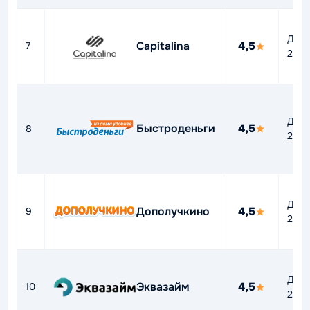
До
Capitalina
4,5
7
292
До
Быстроденьги
4,5
8
292
До
Дополучкино
4,5
9
292
До
Эквазайм
4,5
10
292