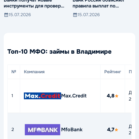
Банки получат новые
Банк России объяснил
инструменты для проверки
правила выплат по
компаний и клиентов
вкладам иностранцев
15.07.2026
15.07.2026
Топ-10 МФО: займы в Владимире
№
Компания
Рейтинг
ПСК
До
Max.Credit
4,8
1
292
До
MfoBank
4,7
2
292