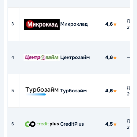
До
Микроклад
4,6
3
292
Центрозайм
4,6
4
—
До
Турбозайм
4,6
5
292
До
CreditPlus
4,5
6
292