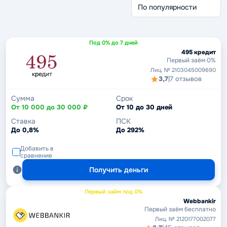
Через Госуслуги
Срочные займы
Без кредитной истории
Под 0% до 7 дней
495 кредит
Первый заём 0%
Лиц. № 2103045009690
3,7
|
7 отзывов
Сумма
Срок
От 10 000 до 30 000 ₽
От 10 до 30 дней
Ставка
ПСК
До 0,8%
До 292%
Добавить в
сравнение
Получить деньги
Первый займ под 0%
Webbankir
Первый заём бесплатно
Лиц. № 2120177002077