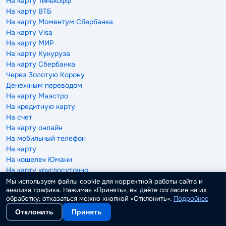
На карту Тинькофф
На карту ВТБ
На карту Моментум Сбербанка
На карту Visa
На карту МИР
На карту Кукуруза
На карту Сбербанка
Через Золотую Корону
Денежным переводом
На карту Маэстро
На кредитную карту
На счет
На карту онлайн
На мобильный телефон
На карту
На кошелек Юмани
На карту круглосуточно
На Киви кошелек
Мы используем файлы cookie для корректной работы сайта и
анализа трафика. Нажимая «Принять», вы даёте согласие на их
На карту через Госуслуги
обработку; отказаться можно кнопкой «Отклонить».
Подробнее
Отклонить
Принять
Под залог