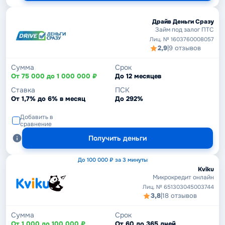
Драйв Деньги Сразу
Займ под залог ПТС
Лиц. № 1603760008057
2,9
|
9 отзывов
Сумма
Срок
От 75 000 до 1 000 000 ₽
До 12 месяцев
Ставка
ПСК
От 1,7% до 6% в месяц
До 292%
Добавить в
сравнение
Получить деньги
До 100 000 ₽ за 3 минуты
Kviku
Микрокредит онлайн
Лиц. № 651303045003744
3,8
|
18 отзывов
Сумма
Срок
От 1 000 до 100 000 ₽
От 60 до 365 дней