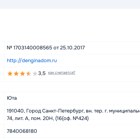
№ 1703140008565 от 25.10.2017
http://denginadom.ru
3,5
как считается?
Юта
191040, Город Санкт-Петербург, вн. тер. г. муниципаль
74, лит. А, пом. 20Н, (16(оф. №424)
7840068180