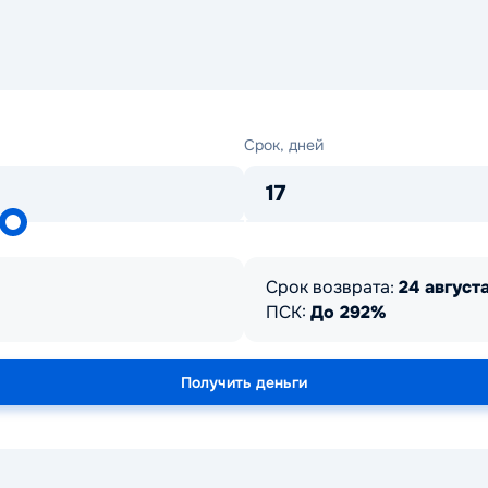
Срок,
Срок, дней
дней
17
Срок возврата:
24 августа
ПСК:
До 292%
Получить деньги