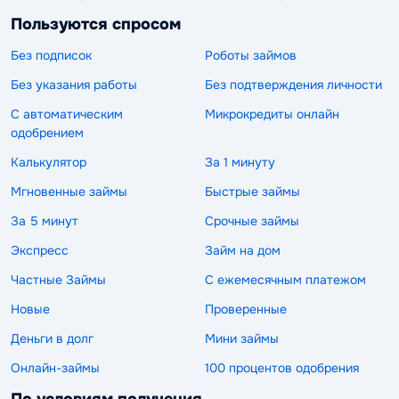
Пользуются спросом
Без подписок
Роботы займов
Без указания работы
Без подтверждения личности
С автоматическим
Микрокредиты онлайн
одобрением
Калькулятор
За 1 минуту
Мгновенные займы
Быстрые займы
За 5 минут
Срочные займы
Экспресс
Займ на дом
Частные Займы
С ежемесячным платежом
Новые
Проверенные
Деньги в долг
Мини займы
Онлайн-займы
100 процентов одобрения
По условиям получения