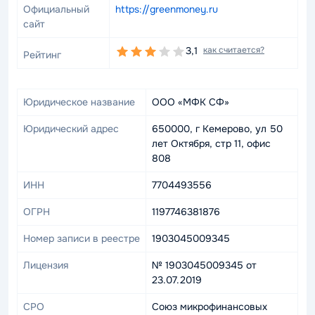
Официальный
https://greenmoney.ru
сайт
3,1
как считается?
Рейтинг
Юридическое название
ООО «МФК СФ»
Юридический адрес
650000, г Кемерово, ул 50
лет Октября, стр 11, офис
808
ИНН
7704493556
ОГРН
1197746381876
Номер записи в реестре
1903045009345
Лицензия
№ 1903045009345 от
23.07.2019
СРО
Союз микрофинансовых