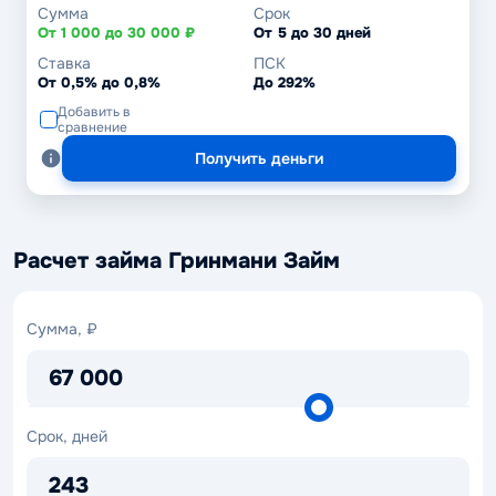
Сумма
Срок
От 1 000 до 30 000 ₽
От 5 до 30 дней
Ставка
ПСК
От 0,5% до 0,8%
До 292%
Добавить в
сравнение
Получить деньги
Расчет займа Гринмани Займ
Сумма,
Сумма, ₽
₽
67 000
Срок,
Срок, дней
дней
243