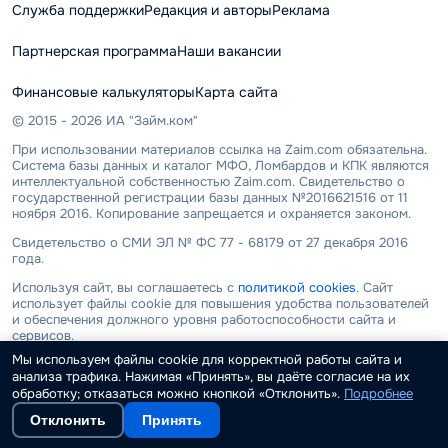
Служба поддержки
Редакция и авторы
Реклама
Партнерская программа
Наши вакансии
Финансовые калькуляторы
Карта сайта
© 2015 - 2026 ИА "Займ.ком"
При использовании материалов ссылка на Zaim.com обязательна.
Система базы данных и каталог МФО, Ломбардов и КПК являются
интеллектуальной собственностью Zaim.com. Свидетельство о
государственной регистрации базы данных №2016621516 от 11
ноября 2016. Копирование запрещается и охраняется законом.
Свидетельство о СМИ ЭЛ № ФС 77 - 68179 от 27 декабря 2016
года.
Используя сайт, вы соглашаетесь с
политикой cookies
. Сайт
использует файлы cookie для повышения удобства пользователей
и обеспечения должного уровня работоспособности сайта и
сервисов.
Мы используем файлы cookie для корректной работы сайта и
ООО "ИА "Займ.ком" не является микрофинансовой или
анализа трафика. Нажимая «Принять», вы даёте согласие на их
кредитной организацией, не выдает займы и не привлекает
обработку; отказаться можно кнопкой «Отклонить».
Подробнее
денежных средств. Информация, размещенная на сайте, носит
исключительно ознакомительный характер. Все условия и
Отклонить
Принять
решения, касающиеся получения займов или кредитов,
принимаются непосредственно компаниями, предоставляющими