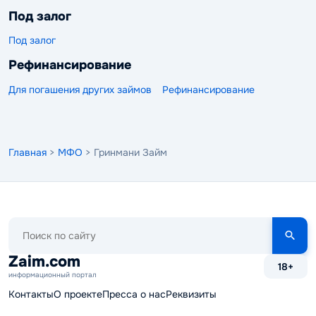
Под залог
Под залог
Рефинансирование
Для погашения других займов
Рефинансирование
Главная
>
МФО
> Гринмани Займ
Поиск
по
сайту
Zaim.com
18+
информационный портал
Контакты
О проекте
Пресса о нас
Реквизиты