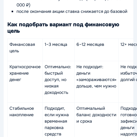
000 ₽)
после окончания акции ставка снижается до базовой
Как подобрать вариант под финансовую
цель
Финансовая
1–3 месяца
6–12 месяцев
12+ мес
цель
Краткосрочное
Оптимально:
Не подходит:
Не подх
хранение
быстрый
деньги
избыто
денег
доступ, но
«замораживаются»
долгий 
низкая
дольше, чем нужно
доходность
Стабильное
Подходит,
Оптимальный
Подходи
накопление
если нужна
баланс доходности
готовно
временная
и срока
зафикс
парковка
деньги
средств
надолго