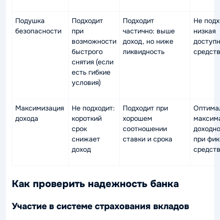
Подушка
Подходит
Подходит
Не подх
безопасности
при
частично: выше
низкая
возможности
доход, но ниже
доступ
быстрого
ликвидность
средст
снятия (если
есть гибкие
условия)
Максимизация
Не подходит:
Подходит при
Оптима
дохода
короткий
хорошем
максим
срок
соотношении
доходно
снижает
ставки и срока
при фи
доход
средст
Как проверить надежность банка
Участие в системе страхования вкладов