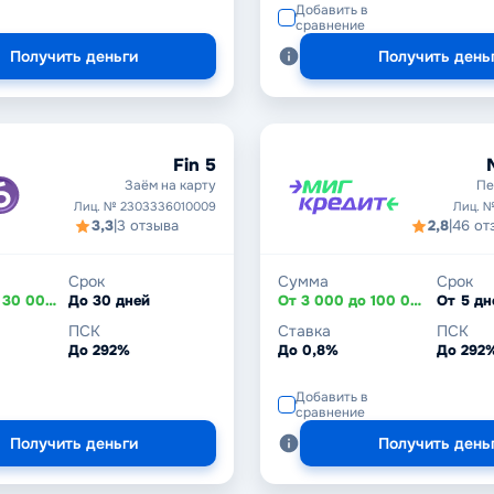
Добавить в
сравнение
Получить деньги
Получить день
Fin 5
Заём на карту
Пе
Лиц. № 2303336010009
Лиц. №
3,3
|
3 отзыва
2,8
|
46 от
Срок
Сумма
Срок
От 3 000 до 30 000 ₽
До 30 дней
От 3 000 до 100 000 ₽
ПСК
Ставка
ПСК
До 292%
До 0,8%
До 292
Добавить в
сравнение
Получить деньги
Получить день