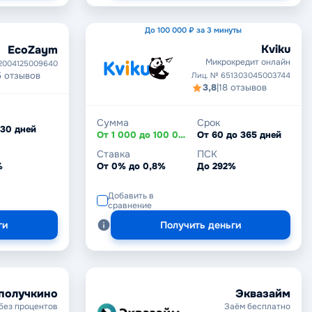
До 100 000 ₽ за 3 минуты
Kviku
EcoZaym
Микрокредит онлайн
2004125009640
5 отзывов
Лиц. № 651303045003744
3,8
|
18 отзывов
Сумма
Срок
 30 дней
От 1 000 до 100 000 ₽
От 60 до 365 дней
Ставка
ПСК
%
От 0% до 0,8%
До 292%
Добавить в
сравнение
ги
Получить деньги
получкино
Эквазайм
без процентов
Заём бесплатно