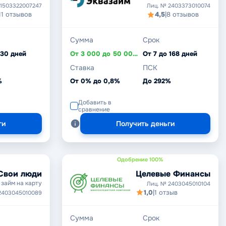
 1503322007247
Лиц. № 2403373010074
11 отзывов
4,5
|
8 отзывов
Сумма
Срок
 30 дней
От 3 000 до 50 000 ₽
От 7 до 168 дней
Ставка
ПСК
%
От 0% до 0,8%
До 292%
Добавить в
сравнение
ги
Получить деньги
Одобрение 100%
Целевые Финансы
Свои люди
займ на карту
Лиц. № 2403045010104
1,0
|
1 отзыв
2403045010089
Сумма
Срок