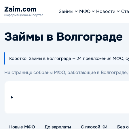
Zaim.com
Займы
МФО
Новости
Ста
информационный портал
Займы в Волгограде
Коротко: Займы в Волгограде — 24 предложения МФО, сум
На странице собраны МФО, работающие в Волгограде, г
подходящий вариант и перейти к оформлению заявки 
Новые МФО
До зарплаты
С плохой КИ
Без о