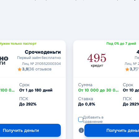
Нужен только паспорт
Под 0% до 7 дней
Срочноденьги
Первый заём бесплатно
Пе
Лиц. № 2110552000304
Лиц. № 
3,9
|
36 отзывов
3,7
|
7
Срок
Сумма
Срок
От 2 000 до 100 000 ₽
От 1 до 180 дней
От 10 000 до 30 000 ₽
От 10 д
ПСК
Ставка
ПСК
До 292%
До 0,8%
До 292
Добавить в
сравнение
Получить деньги
Получить день