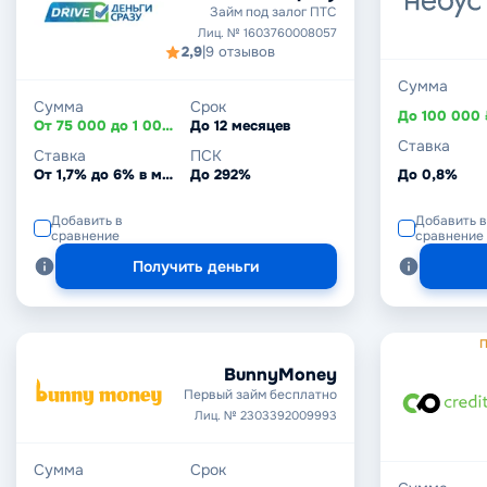
Займ под залог ПТС
Лиц. № 1603760008057
2,9
|
9 отзывов
Сумма
Сумма
Срок
До 100 000 
От 75 000 до 1 000 000 ₽
До 12 месяцев
Ставка
Ставка
ПСК
От 1,7% до 6% в месяц
До 292%
До 0,8%
Добавить в
Добавить в
сравнение
сравнение
Получить деньги
П
BunnyMoney
Первый займ бесплатно
Лиц. № 2303392009993
Сумма
Срок