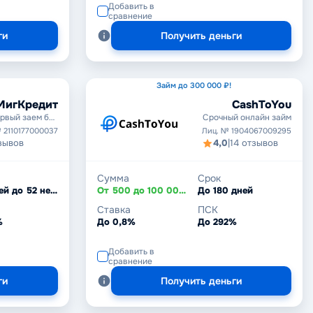
Добавить в
сравнение
ги
Получить деньги
Займ до 300 000 ₽!
МигКредит
CashToYou
рвый заем без
Срочный онлайн займ
процентов
 2110177000037
Лиц. № 1904067009295
зывов
4,0
|
14 отзывов
Сумма
Срок
От 5 дней до 52 недель
От 500 до 100 000 ₽
До 180 дней
Ставка
ПСК
%
До 0,8%
До 292%
Добавить в
сравнение
ги
Получить деньги