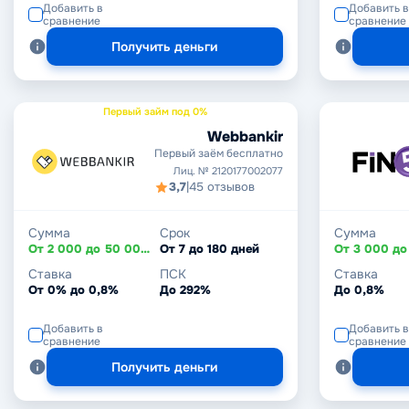
Добавить в
Добавить в
сравнение
сравнение
Получить деньги
Первый займ под 0%
Webbankir
Первый заём бесплатно
Лиц. № 2120177002077
3,7
|
45 отзывов
Сумма
Срок
Сумма
От 2 000 до 50 000 ₽
От 7 до 180 дней
Ставка
ПСК
Ставка
От 0% до 0,8%
До 292%
До 0,8%
Добавить в
Добавить в
сравнение
сравнение
Получить деньги