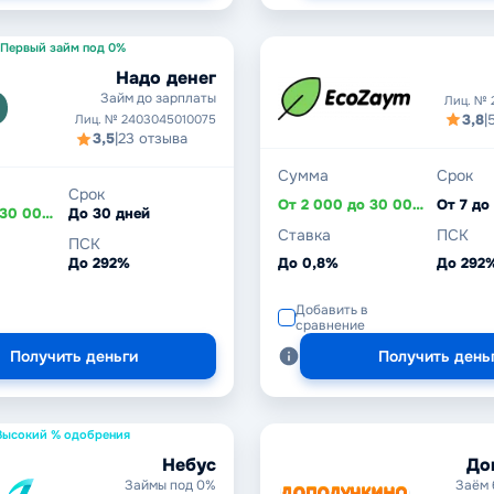
Первый займ под 0%
Надо денег
Займ до зарплаты
Лиц. № 
3,8
|
Лиц. № 2403045010075
3,5
|
23 отзыва
Сумма
Срок
Срок
От 2 000 до 30 000 ₽
От 7 до
От 1 000 до 30 000 ₽
До 30 дней
Ставка
ПСК
ПСК
До 292%
До 0,8%
До 292
Добавить в
сравнение
Получить деньги
Получить день
Высокий % одобрения
Небус
До
Займы под 0%
Заём 