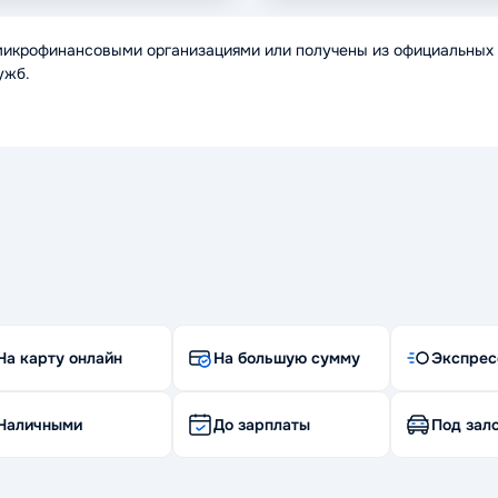
микрофинансовыми организациями или получены из официальных 
ужб.
На карту онлайн
На большую сумму
Экспрес
Наличными
До зарплаты
Под зало