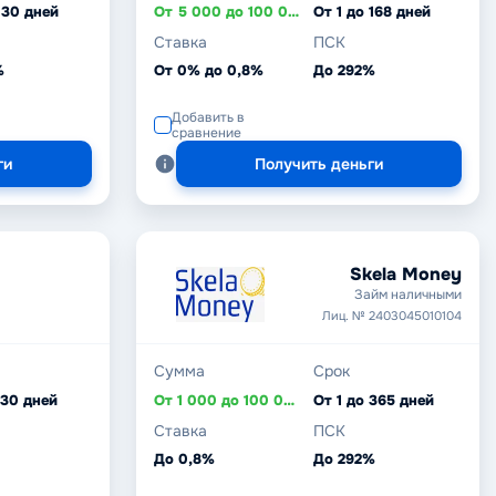
 30 дней
От 5 000 до 100 000 ₽
От 1 до 168 дней
Ставка
ПСК
%
От 0% до 0,8%
До 292%
Добавить в
сравнение
ги
Получить деньги
Skela Money
Займ наличными
Лиц. № 2403045010104
Сумма
Срок
 30 дней
От 1 000 до 100 000 ₽
От 1 до 365 дней
Ставка
ПСК
До 0,8%
До 292%