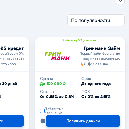
Заём под 0% для всех!
495 кредит
Гринмани Займ
рвый заём 0%
Первый заём бесплатно
2103045009690
Лиц. № 1903045009345
 отзывов
3,1
|
23 отзыва
Сумма
Срок
о 30 дней
До 100 000 ₽
До одного года
Ставка
ПСК
%
От 0,68% до 0,8%
От 0% до 249%
Добавить в
сравнение
ги
Получить деньги