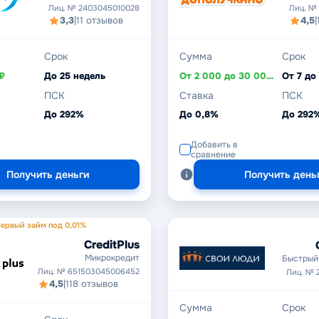
Лиц. № 2403045010028
Лиц. №
3,3
|
11 отзывов
4,5
|
Срок
Сумма
Срок
₽
До 25 недель
От 2 000 до 30 000 ₽
От 7 до
ПСК
Ставка
ПСК
До 292%
До 0,8%
До 292
Добавить в
сравнение
Получить деньги
Получить день
ервый займ под 0,01%
CreditPlus
Микрокредит
Быстрый 
Лиц. № 651503045006452
Лиц. № 
4,5
|
118 отзывов
Сумма
Срок