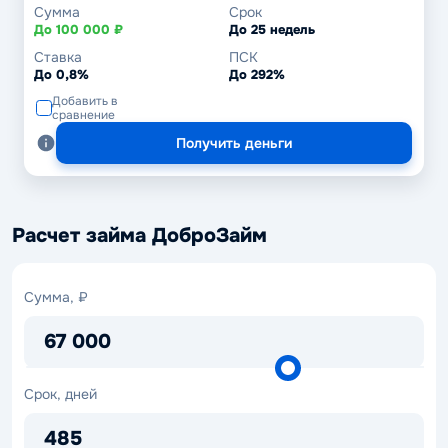
Сумма
Срок
До 100 000 ₽
До 25 недель
Ставка
ПСК
До 0,8%
До 292%
Добавить в
сравнение
Получить деньги
Расчет займа ДоброЗайм
Сумма,
Сумма, ₽
₽
67 000
Срок,
Срок, дней
дней
485