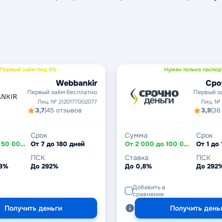
Первый займ под 0%
Нужен только паспор
Webbankir
Сро
Первый заём бесплатно
Первый з
Лиц. № 2120177002077
Лиц. №
3,7
|
45 отзывов
3,9
|
36
Срок
Сумма
Срок
От 2 000 до 50 000 ₽
От 7 до 180 дней
От 2 000 до 100 000 ₽
От 1 до
ПСК
Ставка
ПСК
,8%
До 292%
До 0,8%
До 292
Добавить в
сравнение
Получить деньги
Получить день