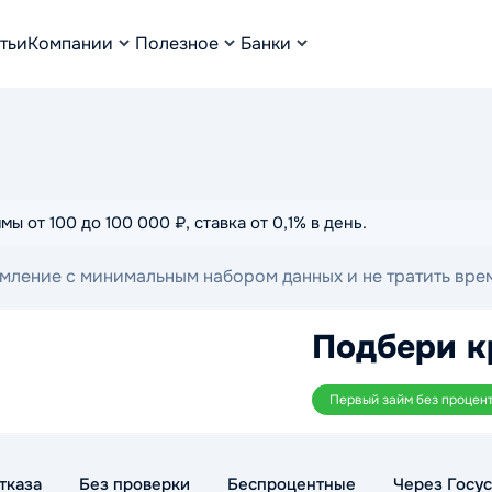
тьи
Компании
Полезное
Банки
от 100 до 100 000 ₽, ставка от 0,1% в день.
ление с минимальным набором данных и не тратить время
сумме, сроку и формату выдачи, чтобы подобрать удобны
Подбери к
Первый займ без процен
тказа
Без проверки
Беспроцентные
Через Госус