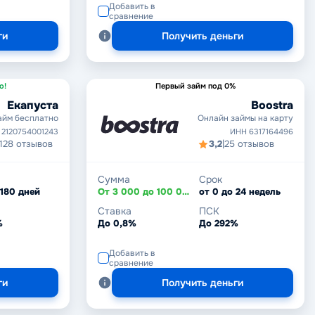
Добавить в
сравнение
ги
Получить деньги
о!
Первый займ под 0%
Екапуста
Boostra
айм бесплатно
Онлайн займы на карту
 2120754001243
ИНН 6317164496
128 отзывов
3,2
|
25 отзывов
Сумма
Срок
 180 дней
От 3 000 до 100 000 ₽
от 0 до 24 недель
Ставка
ПСК
%
До 0,8%
До 292%
Добавить в
сравнение
ги
Получить деньги