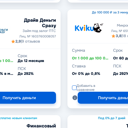
До 100 000 ₽ за 3 мин
Драйв Деньги
Сразу
Микро
Займ под залог ПТС
Лиц. № 65
3,8
|
18
Лиц. № 1603760008057
2,9
|
9 отзывов
Сумма
Срок
Срок
От 1 000 до 100 000 ₽
От 60 д
От 75 000 до 1 000 000 ₽
До 12 месяцев
Ставка
ПСК
ПСК
От 1,7% до 6% в месяц
До 292%
От 0% до 0,8%
До 292
Добавить в
сравнение
Получить деньги
Получить день
сплатно новым клиентам
Под 0% до 7 дней
Финансовый