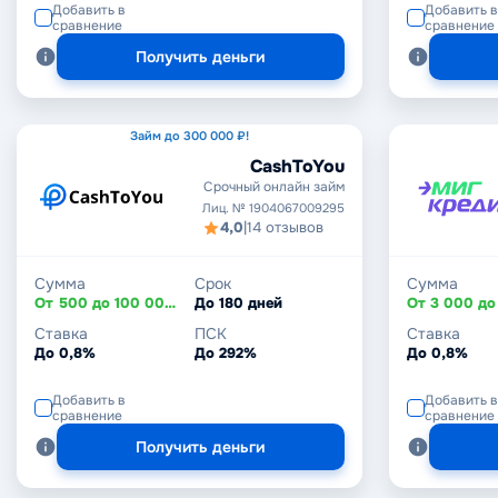
Добавить в
Добавить в
сравнение
сравнение
Получить деньги
Займ до 300 000 ₽!
CashToYou
Срочный онлайн займ
Лиц. № 1904067009295
4,0
|
14 отзывов
Сумма
Срок
Сумма
От 500 до 100 000 ₽
До 180 дней
Ставка
ПСК
Ставка
До 0,8%
До 292%
До 0,8%
Добавить в
Добавить в
сравнение
сравнение
Получить деньги