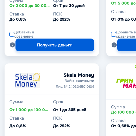
Сумма
Срок
От 2 000 до 30 000 ₽
От 7 до 30 дней
Ставка
Ставка
ПСК
До 0,8%
До 292%
От 0% до 0
Добавить в
Добавить в
сравнение
сравнение
Получить деньги
Skela Money
Займ наличными
Лиц. № 2403045010104
Сумма
Срок
Сумма
От 1 000 до 100 000 ₽
От 1 до 365 дней
До 100 000 
Ставка
ПСК
Ставка
До 0,8%
До 292%
От 0,68% до