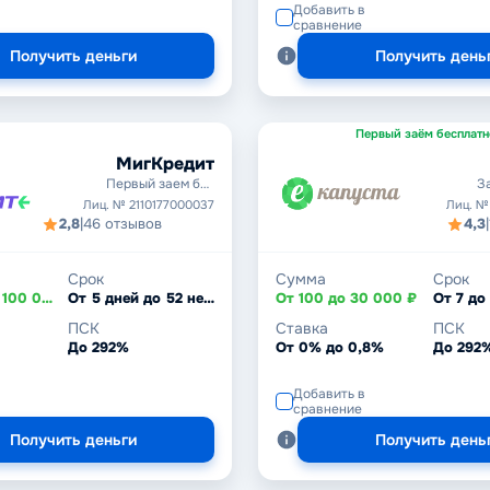
Добавить в
сравнение
Получить деньги
Получить день
Первый заём бесплатн
МигКредит
Первый заем без
З
процентов
Лиц. № 2110177000037
Лиц. №
2,8
|
46 отзывов
4,3
|
Срок
Сумма
Срок
От 3 000 до 100 000 ₽
От 5 дней до 52 недель
От 100 до 30 000 ₽
От 7 до
ПСК
Ставка
ПСК
До 292%
От 0% до 0,8%
До 292
Добавить в
сравнение
Получить деньги
Получить день