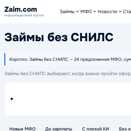
Zaim.com
Займы
МФО
Новости
Ста
информационный портал
Займы без СНИЛС
Коротко: Займы без СНИЛС — 24 предложения МФО, суммы 
Займы без СНИЛС выбирают, когда важно пройти оформ
собраны предложения МФО, которые можно оценить по 
Новые МФО
До зарплаты
С плохой КИ
Без о