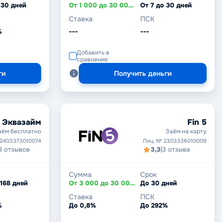
 30 дней
От 1 000 до 30 000 ₽
От 7 до 30 дней
Ставка
ПСК
%
---
---
Добавить в
сравнение
ги
Получить деньги
Эквазайм
Fin 5
аём бесплатно
Заём на карту
 2403373010074
Лиц. № 2303336010009
8 отзывов
3,3
|
3 отзыва
Сумма
Срок
 168 дней
От 3 000 до 30 000 ₽
До 30 дней
Ставка
ПСК
%
До 0,8%
До 292%