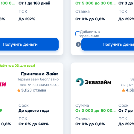
От 5 000 до 100 000 ₽
От 1 до 168 дней
От 5 000 до 30 000 ₽
От 3 до
ПСК
Ставка
ПСК
,8%
До 292%
От 0% до 0,8%
До 292
Добавить в
сравнение
Получить деньги
Получить день
Заём под 0% для всех!
Гринмани Займ
Первый заём бесплатно
З
Лиц. № 1903045009345
Лиц. №
3,1
|
23 отзыва
4,5
|
Срок
Сумма
Срок
₽
До одного года
От 3 000 до 50 000 ₽
От 7 до
ПСК
Ставка
ПСК
 0,8%
От 0% до 249%
От 0% до 0,8%
До 292