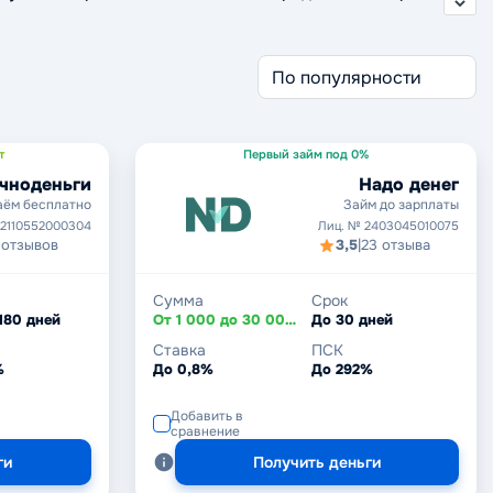
т
Первый займ под 0%
чноденьги
Надо денег
аём бесплатно
Займ до зарплаты
 2110552000304
Лиц. № 2403045010075
 отзывов
3,5
|
23 отзыва
Сумма
Срок
 180 дней
От 1 000 до 30 000 ₽
До 30 дней
Ставка
ПСК
%
До 0,8%
До 292%
Добавить в
сравнение
ги
Получить деньги