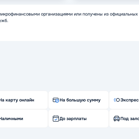
микрофинансовыми организациями или получены из официальных 
ужб.
На карту онлайн
На большую сумму
Экспрес
Наличными
До зарплаты
Под зало