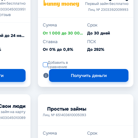
аём бесплатно
Первый займ бесплатно
1303045003951
Лиц. № 2303392009993
 отзыв
Сумма
Срок
От 1 000 до 30 000 ₽
До 30 дней
От 7 дней до 24 недель
Ставка
ПСК
%
От 0% до 0,8%
До 292%
Добавить в
сравнение
ги
Получить деньги
Свои люди
Простые займы
займ на карту
Лиц. № 651403610005093
2403045010089
Сумма
Срок