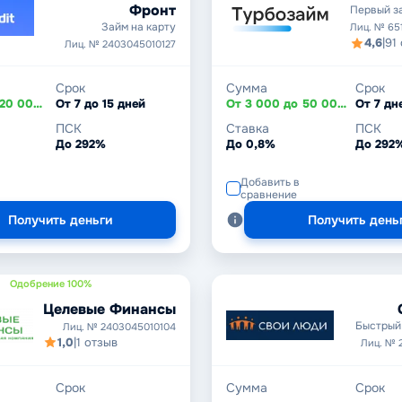
Фронт
Первый з
Займ на карту
Лиц. № 65
4,6
|
91
Лиц. № 2403045010127
Срок
Сумма
Срок
От 1 000 до 20 000 ₽
От 7 до 15 дней
От 3 000 до 50 000 ₽
ПСК
Ставка
ПСК
До 292%
До 0,8%
До 292
Добавить в
сравнение
Получить деньги
Получить день
Одобрение 100%
Целевые Финансы
Быстрый 
Лиц. № 2403045010104
1,0
|
1 отзыв
Лиц. № 
Срок
Сумма
Срок