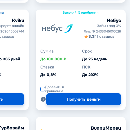
уты
Высокий % одобрения
Kviku
Небус
кредит онлайн
Займы под 0%
1303045003744
Лиц. № 2403045010028
 отзывов
3,3
|
11 отзывов
Сумма
Срок
о 365 дней
До 100 000 ₽
До 25 недель
Ставка
ПСК
%
До 0,8%
До 292%
Добавить в
сравнение
ги
Получить деньги
Турбозайм
BunnyMoney