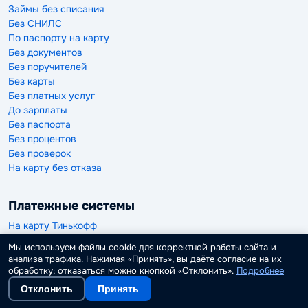
Займы без списания
Без СНИЛС
По паспорту на карту
Без документов
Без поручителей
Без карты
Без платных услуг
До зарплаты
Без паспорта
Без процентов
Без проверок
На карту без отказа
Платежные системы
На карту Тинькофф
На карту ВТБ
Мы используем файлы cookie для корректной работы сайта и
На карту Моментум Сбербанка
анализа трафика. Нажимая «Принять», вы даёте согласие на их
На карту Visa
обработку; отказаться можно кнопкой «Отклонить».
Подробнее
На карту МИР
Отклонить
Принять
На карту Кукуруза