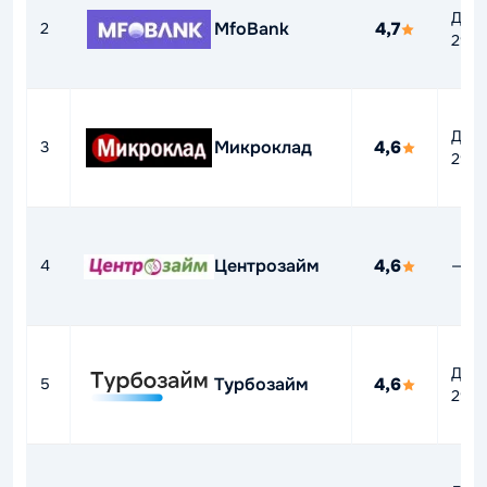
До
MfoBank
4,7
2
292
До
Микроклад
4,6
3
292
Центрозайм
4,6
4
—
До
Турбозайм
4,6
5
292