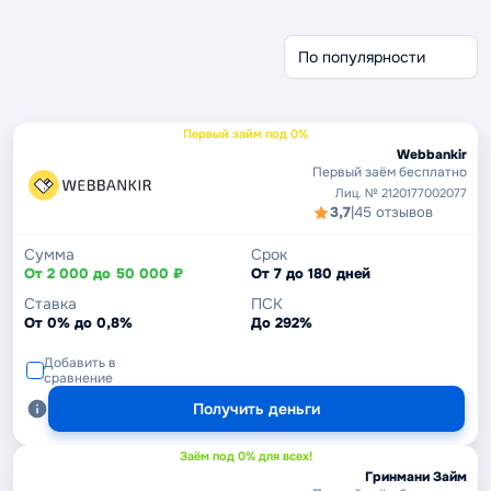
Без отказа
Без проверки
Беспроцентные
Через Госуслуги
Срочные займы
Без кредитной истории
Первый займ под 0%
Webbankir
Первый заём бесплатно
Лиц. № 2120177002077
3,7
|
45 отзывов
Сумма
Срок
От 2 000 до 50 000 ₽
От 7 до 180 дней
Ставка
ПСК
От 0% до 0,8%
До 292%
Добавить в
сравнение
Получить деньги
Заём под 0% для всех!
Гринмани Займ