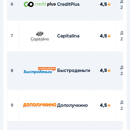
До
CreditPlus
4,5
6
292
До
Capitalina
4,5
7
292
До
Быстроденьги
4,5
8
292
До
Дополучкино
4,5
9
292