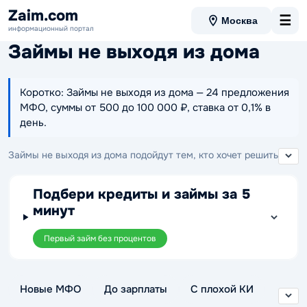
Zaim.com
☰
Москва
информационный портал
Займы не выходя из дома
Коротко: Займы не выходя из дома — 24 предложения
МФО, суммы от 500 до 100 000 ₽, ставка от 0,1% в
день.
Займы не выходя из дома подойдут тем, кто хочет решить
вопрос с деньгами полностью онлайн и обойтись без визита
в офис МФО. В этой подборке можно сравнить предложения
Подбери кредиты и займы за 5
по сумме, сроку и ставке, выбрать подходящие условия и
минут
отправить заявку из дома в удобное время.
Первый займ без процентов
Новые МФО
До зарплаты
С плохой КИ