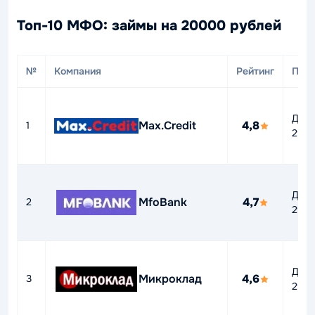
Топ-10 МФО: займы на 20000 рублей
№
Компания
Рейтинг
ПСК
До
Max.Credit
4,8
1
292
До
MfoBank
4,7
2
292
До
Микроклад
4,6
3
292