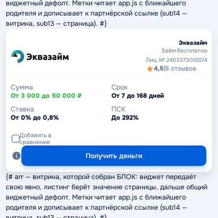
виджетный дефолт. Метки читает app.js с ближайшего
родителя и дописывает к партнёрской ссылке (sub14 —
витрина, sub13 — страница). #}
Эквазайм
Заём бесплатно
Лиц. № 2403373010074
4,5
|
8 отзывов
Сумма
Срок
От 3 000 до 50 000 ₽
От 7 до 168 дней
Ставка
ПСК
От 0% до 0,8%
До 292%
Добавить в
сравнение
Получить деньги
{# arr — витрина, которой собран БЛОК: виджет передаёт
свою явно, листинг берёт значение страницы, дальше общий
виджетный дефолт. Метки читает app.js с ближайшего
родителя и дописывает к партнёрской ссылке (sub14 —
витрина, sub13 — страница). #}