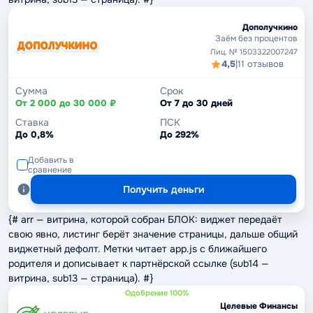
Дополучкино
Заём без процентов
Лиц. № 1503322007247
4,5
|
11 отзывов
Сумма
Срок
От 2 000 до 30 000 ₽
От 7 до 30 дней
Ставка
ПСК
До 0,8%
До 292%
Добавить в
сравнение
Получить деньги
{# arr — витрина, которой собран БЛОК: виджет передаёт
свою явно, листинг берёт значение страницы, дальше общий
виджетный дефолт. Метки читает app.js с ближайшего
родителя и дописывает к партнёрской ссылке (sub14 —
витрина, sub13 — страница). #}
Одобрение 100%
Целевые Финансы