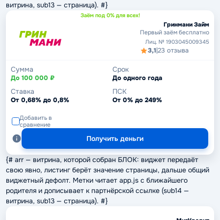
витрина, sub13 — страница). #}
Заём под 0% для всех!
Гринмани Займ
Первый заём бесплатно
Лиц. № 1903045009345
3,1
|
23 отзыва
Сумма
Срок
До 100 000 ₽
До одного года
Ставка
ПСК
От 0,68% до 0,8%
От 0% до 249%
Добавить в
сравнение
Получить деньги
{# arr — витрина, которой собран БЛОК: виджет передаёт
свою явно, листинг берёт значение страницы, дальше общий
виджетный дефолт. Метки читает app.js с ближайшего
родителя и дописывает к партнёрской ссылке (sub14 —
витрина, sub13 — страница). #}