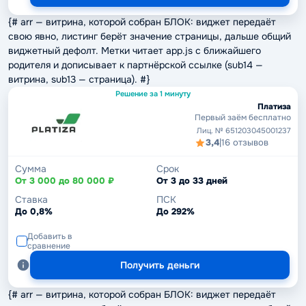
{# arr — витрина, которой собран БЛОК: виджет передаёт
свою явно, листинг берёт значение страницы, дальше общий
виджетный дефолт. Метки читает app.js с ближайшего
родителя и дописывает к партнёрской ссылке (sub14 —
витрина, sub13 — страница). #}
Решение за 1 минуту
Платиза
Первый заём бесплатно
Лиц. № 651203045001237
3,4
|
16 отзывов
Сумма
Срок
От 3 000 до 80 000 ₽
От 3 до 33 дней
Ставка
ПСК
До 0,8%
До 292%
Добавить в
сравнение
Получить деньги
{# arr — витрина, которой собран БЛОК: виджет передаёт