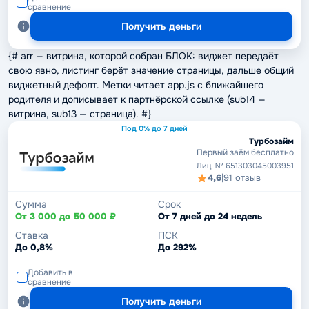
сравнение
Получить деньги
{# arr — витрина, которой собран БЛОК: виджет передаёт
свою явно, листинг берёт значение страницы, дальше общий
виджетный дефолт. Метки читает app.js с ближайшего
родителя и дописывает к партнёрской ссылке (sub14 —
витрина, sub13 — страница). #}
Под 0% до 7 дней
Турбозайм
Первый заём бесплатно
Лиц. № 651303045003951
4,6
|
91 отзыв
Сумма
Срок
От 3 000 до 50 000 ₽
От 7 дней до 24 недель
Ставка
ПСК
До 0,8%
До 292%
Добавить в
сравнение
Получить деньги