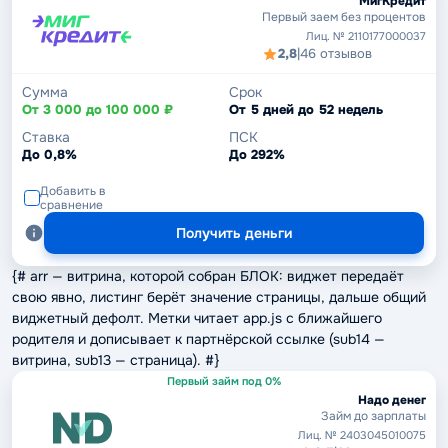
МигКредит
Первый заем без процентов
Лиц. № 2110177000037
2,8
|
46 отзывов
Сумма
Срок
От 3 000 до 100 000 ₽
От 5 дней до 52 недель
Ставка
ПСК
До 0,8%
До 292%
Добавить в
сравнение
Получить деньги
{# arr — витрина, которой собран БЛОК: виджет передаёт
свою явно, листинг берёт значение страницы, дальше общий
виджетный дефолт. Метки читает app.js с ближайшего
родителя и дописывает к партнёрской ссылке (sub14 —
витрина, sub13 — страница). #}
Первый займ под 0%
Надо денег
Займ до зарплаты
Лиц. № 2403045010075