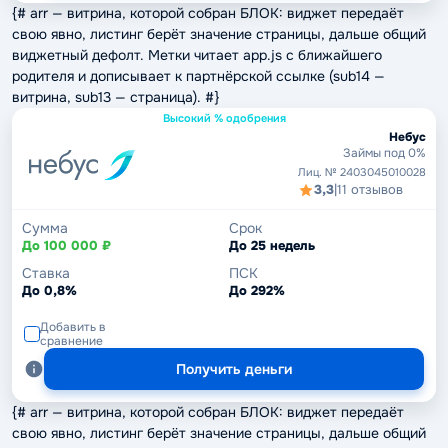
{# arr — витрина, которой собран БЛОК: виджет передаёт
свою явно, листинг берёт значение страницы, дальше общий
виджетный дефолт. Метки читает app.js с ближайшего
родителя и дописывает к партнёрской ссылке (sub14 —
витрина, sub13 — страница). #}
Высокий % одобрения
Небус
Займы под 0%
Лиц. № 2403045010028
3,3
|
11 отзывов
Сумма
Срок
До 100 000 ₽
До 25 недель
Ставка
ПСК
До 0,8%
До 292%
Добавить в
сравнение
Получить деньги
{# arr — витрина, которой собран БЛОК: виджет передаёт
свою явно, листинг берёт значение страницы, дальше общий