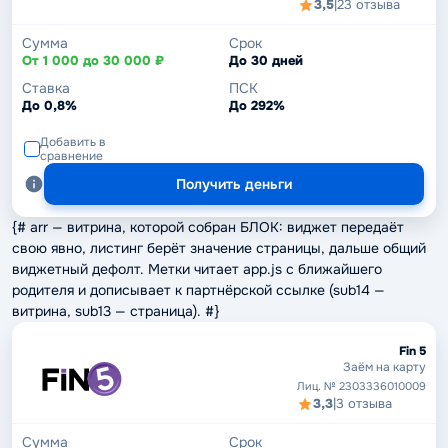
3,5
|
23 отзыва
Сумма
Срок
От 1 000 до 30 000 ₽
До 30 дней
Ставка
ПСК
До 0,8%
До 292%
Добавить в
сравнение
Получить деньги
{# arr — витрина, которой собран БЛОК: виджет передаёт
свою явно, листинг берёт значение страницы, дальше общий
виджетный дефолт. Метки читает app.js с ближайшего
родителя и дописывает к партнёрской ссылке (sub14 —
витрина, sub13 — страница). #}
Fin 5
Заём на карту
Лиц. № 2303336010009
3,3
|
3 отзыва
Сумма
Срок