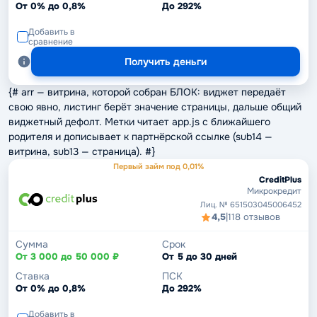
От 0% до 0,8%
До 292%
Добавить в
сравнение
Получить деньги
{# arr — витрина, которой собран БЛОК: виджет передаёт
свою явно, листинг берёт значение страницы, дальше общий
виджетный дефолт. Метки читает app.js с ближайшего
родителя и дописывает к партнёрской ссылке (sub14 —
витрина, sub13 — страница). #}
Первый займ под 0,01%
CreditPlus
Микрокредит
Лиц. № 651503045006452
4,5
|
118 отзывов
Сумма
Срок
От 3 000 до 50 000 ₽
От 5 до 30 дней
Ставка
ПСК
От 0% до 0,8%
До 292%
Добавить в