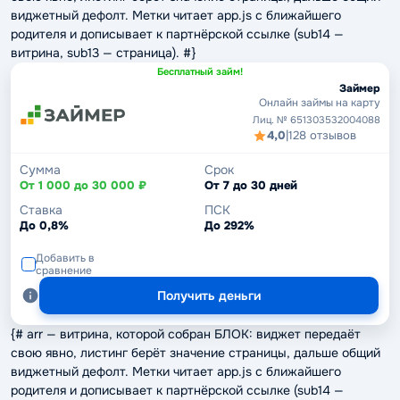
виджетный дефолт. Метки читает app.js с ближайшего
родителя и дописывает к партнёрской ссылке (sub14 —
витрина, sub13 — страница). #}
Бесплатный займ!
Займер
Онлайн займы на карту
Лиц. № 651303532004088
4,0
|
128 отзывов
Сумма
Срок
От 1 000 до 30 000 ₽
От 7 до 30 дней
Ставка
ПСК
До 0,8%
До 292%
Добавить в
сравнение
Получить деньги
{# arr — витрина, которой собран БЛОК: виджет передаёт
свою явно, листинг берёт значение страницы, дальше общий
виджетный дефолт. Метки читает app.js с ближайшего
родителя и дописывает к партнёрской ссылке (sub14 —