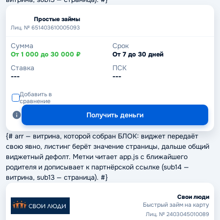
Простые займы
Лиц. № 651403610005093
Сумма
Срок
От 1 000 до 30 000 ₽
От 7 до 30 дней
Ставка
ПСК
---
---
Добавить в
сравнение
Получить деньги
{# arr — витрина, которой собран БЛОК: виджет передаёт
свою явно, листинг берёт значение страницы, дальше общий
виджетный дефолт. Метки читает app.js с ближайшего
родителя и дописывает к партнёрской ссылке (sub14 —
витрина, sub13 — страница). #}
Свои люди
Быстрый займ на карту
Лиц. № 2403045010089