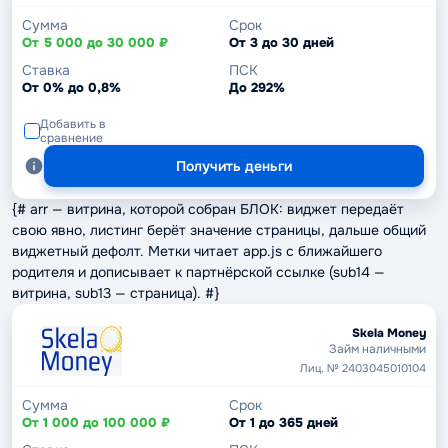
Сумма
Срок
От 5 000 до 30 000 ₽
От 3 до 30 дней
Ставка
ПСК
От 0% до 0,8%
До 292%
Добавить в
сравнение
Получить деньги
{# arr — витрина, которой собран БЛОК: виджет передаёт
свою явно, листинг берёт значение страницы, дальше общий
виджетный дефолт. Метки читает app.js с ближайшего
родителя и дописывает к партнёрской ссылке (sub14 —
витрина, sub13 — страница). #}
Skela Money
Займ наличными
Лиц. № 2403045010104
Сумма
Срок
От 1 000 до 100 000 ₽
От 1 до 365 дней