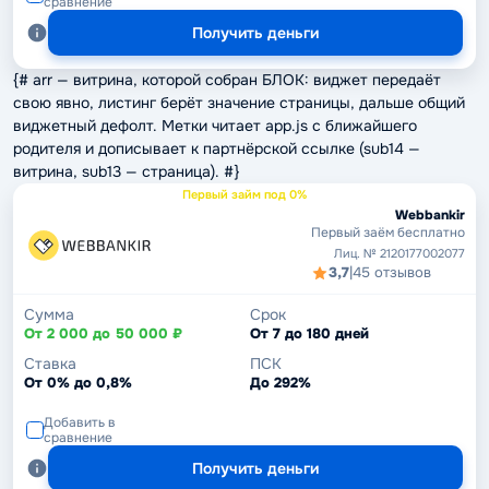
сравнение
Получить деньги
{# arr — витрина, которой собран БЛОК: виджет передаёт
свою явно, листинг берёт значение страницы, дальше общий
виджетный дефолт. Метки читает app.js с ближайшего
родителя и дописывает к партнёрской ссылке (sub14 —
витрина, sub13 — страница). #}
Первый займ под 0%
Webbankir
Первый заём бесплатно
Лиц. № 2120177002077
3,7
|
45 отзывов
Сумма
Срок
От 2 000 до 50 000 ₽
От 7 до 180 дней
Ставка
ПСК
От 0% до 0,8%
До 292%
Добавить в
сравнение
Получить деньги