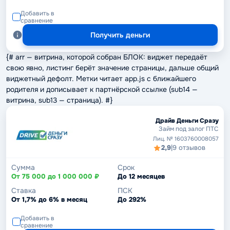
Добавить в
сравнение
Получить деньги
{# arr — витрина, которой собран БЛОК: виджет передаёт
свою явно, листинг берёт значение страницы, дальше общий
виджетный дефолт. Метки читает app.js с ближайшего
родителя и дописывает к партнёрской ссылке (sub14 —
витрина, sub13 — страница). #}
Драйв Деньги Сразу
Займ под залог ПТС
Лиц. № 1603760008057
2,9
|
9 отзывов
Сумма
Срок
От 75 000 до 1 000 000 ₽
До 12 месяцев
Ставка
ПСК
От 1,7% до 6% в месяц
До 292%
Добавить в
сравнение