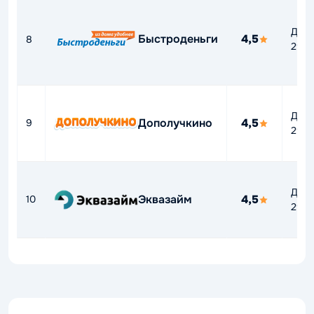
До
Быстроденьги
4,5
8
292
До
Дополучкино
4,5
9
292
До
Эквазайм
4,5
10
292