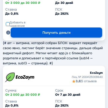
От 3 000 до 30 000 ₽
До 30 дней
Ставка
ПСК
До 0,8%
До 292%
Добавить в
сравнение
Получить деньги
{# arr — витрина, которой собран БЛОК: виджет передаёт
свою явно, листинг берёт значение страницы, дальше общий
виджетный дефолт. Метки читает app.js с ближайшего
родителя и дописывает к партнёрской ссылке (sub14 —
витрина, sub13 — страница). #}
EcoZaym
Лиц. № 2004125009640
3,8
|
5 отзывов
Сумма
Срок
От 2 000 до 30 000 ₽
От 7 до 30 дней
Ставка
ПСК
До 0,8%
До 292%