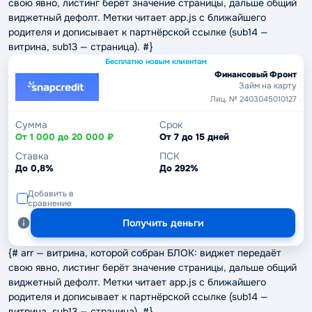
свою явно, листинг берёт значение страницы, дальше общий
виджетный дефолт. Метки читает app.js с ближайшего
родителя и дописывает к партнёрской ссылке (sub14 —
витрина, sub13 — страница). #}
Бесплатно новым клиентам
Финансовый Фронт
Займ на карту
Лиц. № 2403045010127
Сумма
Срок
От 1 000 до 20 000 ₽
От 7 до 15 дней
Ставка
ПСК
До 0,8%
До 292%
Добавить в
сравнение
Получить деньги
{# arr — витрина, которой собран БЛОК: виджет передаёт
свою явно, листинг берёт значение страницы, дальше общий
виджетный дефолт. Метки читает app.js с ближайшего
родителя и дописывает к партнёрской ссылке (sub14 —
витрина, sub13 — страница). #}