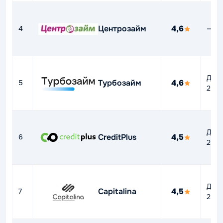
Центрозайм
4,6
4
—
До
Турбозайм
4,6
5
292
До
CreditPlus
4,5
6
292
До
Capitalina
4,5
7
292