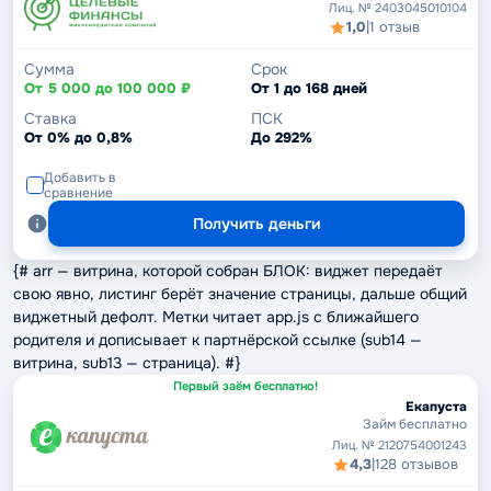
Лиц. № 2403045010104
1,0
|
1 отзыв
Сумма
Срок
От 5 000 до 100 000 ₽
От 1 до 168 дней
Ставка
ПСК
От 0% до 0,8%
До 292%
Добавить в
сравнение
Получить деньги
{# arr — витрина, которой собран БЛОК: виджет передаёт
свою явно, листинг берёт значение страницы, дальше общий
виджетный дефолт. Метки читает app.js с ближайшего
родителя и дописывает к партнёрской ссылке (sub14 —
витрина, sub13 — страница). #}
Первый заём бесплатно!
Екапуста
Займ бесплатно
Лиц. № 2120754001243
4,3
|
128 отзывов