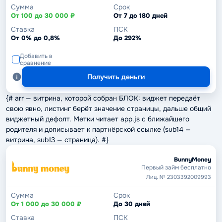
Сумма
Срок
От 100 до 30 000 ₽
От 7 до 180 дней
Ставка
ПСК
От 0% до 0,8%
До 292%
Добавить в
сравнение
Получить деньги
{# arr — витрина, которой собран БЛОК: виджет передаёт
свою явно, листинг берёт значение страницы, дальше общий
виджетный дефолт. Метки читает app.js с ближайшего
родителя и дописывает к партнёрской ссылке (sub14 —
витрина, sub13 — страница). #}
BunnyMoney
Первый займ бесплатно
Лиц. № 2303392009993
Сумма
Срок
От 1 000 до 30 000 ₽
До 30 дней
Ставка
ПСК