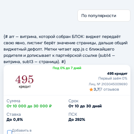
Без отказа
Без проверки
Беспроцентные
Через Госуслуги
Срочные займы
Без кредитной истории
{# arr — витрина, которой собран БЛОК: виджет передаёт
свою явно, листинг берёт значение страницы, дальше общий
виджетный дефолт. Метки читает app.js с ближайшего
родителя и дописывает к партнёрской ссылке (sub14 —
витрина, sub13 — страница). #}
Под 0% до 7 дней
495 кредит
Первый заём 0%
Лиц. № 2103045009690
3,7
|
7 отзывов
Сумма
Срок
От 10 000 до 30 000 ₽
От 10 до 30 дней
Ставка
ПСК
До 0,8%
До 292%
Добавить в