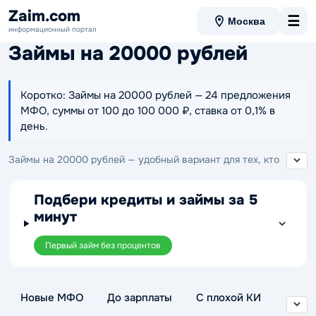
Zaim.com
☰
Москва
информационный портал
Займы на 20000 рублей
Коротко: Займы на 20000 рублей — 24 предложения
МФО, суммы от 100 до 100 000 ₽, ставка от 0,1% в
день.
Займы на 20000 рублей — удобный вариант для тех, кто
хочет оформить микрозайм с понятными условиями
возврата. На странице представлены предложения МФО на
Подбери кредиты и займы за 5
20000 рублей, где можно подобрать подходящее решение с
минут
комфортным сроком погашения и удобным порядком
получения.
Первый займ без процентов
Новые МФО
До зарплаты
С плохой КИ