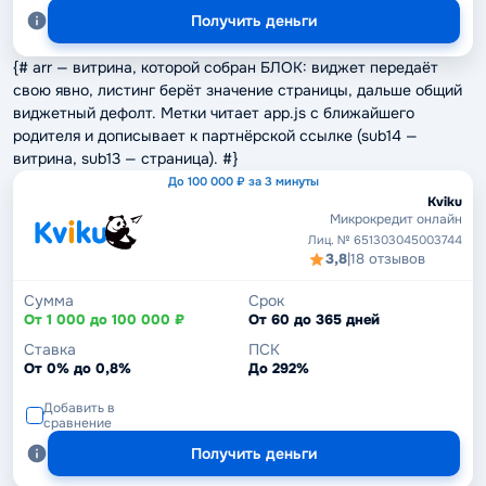
Получить деньги
{# arr — витрина, которой собран БЛОК: виджет передаёт
свою явно, листинг берёт значение страницы, дальше общий
виджетный дефолт. Метки читает app.js с ближайшего
родителя и дописывает к партнёрской ссылке (sub14 —
витрина, sub13 — страница). #}
До 100 000 ₽ за 3 минуты
Kviku
Микрокредит онлайн
Лиц. № 651303045003744
3,8
|
18 отзывов
Сумма
Срок
От 1 000 до 100 000 ₽
От 60 до 365 дней
Ставка
ПСК
От 0% до 0,8%
До 292%
Добавить в
сравнение
Получить деньги