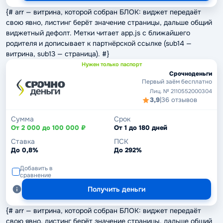
{# arr — витрина, которой собран БЛОК: виджет передаёт
свою явно, листинг берёт значение страницы, дальше общий
виджетный дефолт. Метки читает app.js с ближайшего
родителя и дописывает к партнёрской ссылке (sub14 —
витрина, sub13 — страница). #}
Нужен только паспорт
Срочноденьги
Первый заём бесплатно
Лиц. № 2110552000304
3,9
|
36 отзывов
Сумма
Срок
От 2 000 до 100 000 ₽
От 1 до 180 дней
Ставка
ПСК
До 0,8%
До 292%
Добавить в
сравнение
Получить деньги
{# arr — витрина, которой собран БЛОК: виджет передаёт
свою явно, листинг берёт значение страницы, дальше общий