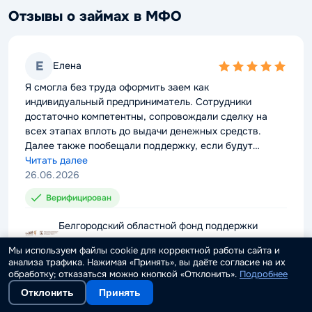
Отзывы о займах в МФО
Е
Елена
5,0
rating
Я смогла без труда оформить заем как
индивидуальный предприниматель. Сотрудники
достаточно компетентны, сопровождали сделку на
всех этапах вплоть до выдачи денежных средств.
Далее также пообещали поддержку, если будут
проблемы с выплатой долга. Можно смело
Читать далее
рекомендовать компанию к сотрудничеству.
26.06.2026
Верифицирован
Белгородский областной фонд поддержки
предпринимательства
Мы используем файлы cookie для корректной работы сайта и
анализа трафика. Нажимая «Принять», вы даёте согласие на их
обработку; отказаться можно кнопкой «Отклонить».
Подробнее
Отклонить
Принять