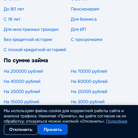
До 80 лет
Пенсионерам
С 18 лет
Для бизнеса
Для иностранных граждан
Для ИП
Без кредитной истории
С просрочками
С плохой кредитной историей
По сумме займа
На 200000 рублей
На 70000 рублей
На 40000 рублей
На 60000 рублей
На 20000 рублей
На 25000 рублей
На 15000 рублей
На 3000 рублей
Мы используем файлы cookie для корректной работы сайта и
На 4000 рублей
На 5000 рублей
анализа трафика. Нажимая «Принять», вы даёте согласие на их
обработку; отказаться можно кнопкой «Отклонить».
Подробнее
На 2000 рублей
На 500 рублей
Отклонить
Принять
На 100 рублей
На 150000 рублей