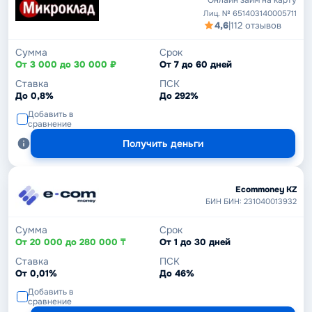
Лиц. № 651403140005711
4,6
|
112 отзывов
Сумма
Срок
От 3 000 до 30 000 ₽
От 7 до 60 дней
Ставка
ПСК
До 0,8%
До 292%
Добавить в
сравнение
Получить деньги
Ecommoney KZ
БИН БИН: 231040013932
Сумма
Срок
От 20 000 до 280 000 ₸
От 1 до 30 дней
Ставка
ПСК
От 0,01%
До 46%
Добавить в
сравнение