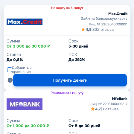
На карту за 5 минут
Max.Credit
Займ на банковскую карту
Лиц. № 2303045009991
4,8
|
332 отзыва
Сумма
Срок
От 3 000 до 30 000 ₽
5-30 дней
Ставка
ПСК
До 0,8%
До 292%
Добавить в
сравнение
Получить деньги
Решение за 1 минуту
MfoBank
Лиц. № 2203140009817
4,7
|
3 отзыва
Сумма
Срок
От 1 000 до 30 000 ₽
От 5 до 30 дней
Ставка
ПСК